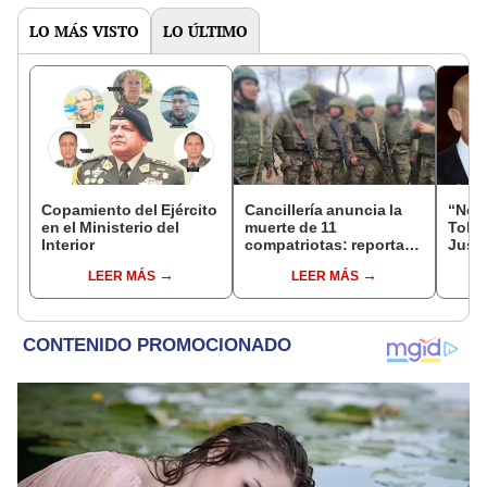
LO MÁS VISTO
LO ÚLTIMO
Copamiento del Ejército
Cancillería anuncia la
“No s
en el Ministerio del
muerte de 11
Toled
Interior
compatriotas: reportan
Justi
114 desaparecidos y 3
benef
LEER MÁS
LEER MÁS
capturados por Ucrania
exma