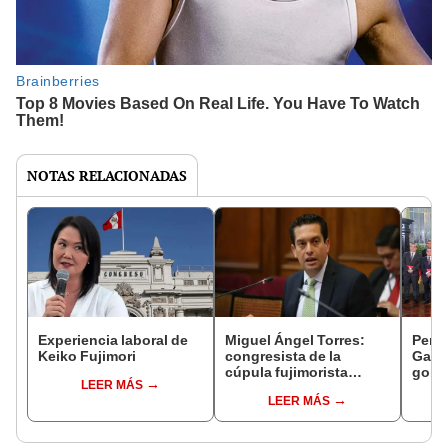
NOTAS RELACIONADAS
Experiencia laboral de
Miguel Ángel Torres:
Perfi
Keiko Fujimori
congresista de la
Gabin
cúpula fujimorista
gobi
LEER MÁS
controlará el primer año
Fujim
LEER MÁS
del Senado