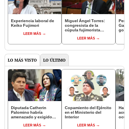
Experiencia laboral de
Miguel Ángel Torres:
Perfi
Keiko Fujimori
congresista de la
Gabin
cúpula fujimorista
gobi
LEER MÁS
controlará el primer año
Fujim
LEER MÁS
del Senado
LO MÁS VISTO
LO ÚLTIMO
Diputada Catherin
Copamiento del Ejército
Harv
Palomino habría
en el Ministerio del
acusa
amenazado y exigido
Interior
ocup
S/300 mil a familiares de
docum
LEER MÁS
LEER MÁS
Pedro Castillo tras
alqui