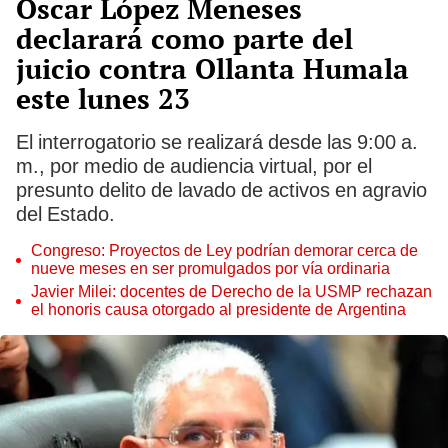
Óscar López Meneses
declarará como parte del
juicio contra Ollanta Humala
este lunes 23
El interrogatorio se realizará desde las 9:00 a.
m., por medio de audiencia virtual, por el
presunto delito de lavado de activos en agravio
del Estado.
Congreso: Proyectos de Ley podrían demorar cerca de
nueve meses en ser promulgados por vía ordinaria
Javier Milei: docentes de Derecho de la USMP rechazan
el honoris causa otorgado al presidente de Argentina