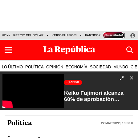
HOY
PRECIO DEL DÓLAR
KEIKO FUJIMORI
PARTIDO OBRAS
ARMONÍA 10
LO ÚLTIMO
POLÍTICA
OPINIÓN
ECONOMÍA
SOCIEDAD
MUNDO
CIE
EN VIVO
Keiko Fujimori alcanza
60% de aprobación
ciudadana | Sin Guion con
Rosa María Palacios
Política
22 May 2022 | 19:08 h