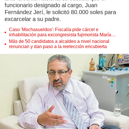
funcionario designado al cargo, Juan
Fernández Jerí, le solicitó 80.000 soles para
excarcelar a su padre.
Caso 'Mochasueldos': Fiscalía pide cárcel e
inhabilitación para excongresista fujimorista María
Cordero Jon Tay
Más de 50 candidatos a alcaldes a nivel nacional
renuncian y dan paso a la reelección encubierta