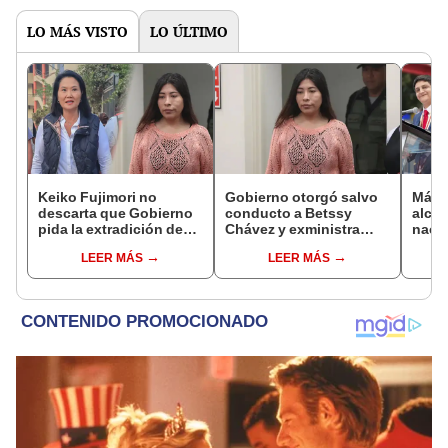
LO MÁS VISTO
LO ÚLTIMO
Keiko Fujimori no
Gobierno otorgó salvo
Más d
descarta que Gobierno
conducto a Betssy
alcal
pida la extradición de
Chávez y exministra
nacio
Betssy Chávez: "Está
viajó a México en la
dan p
LEER MÁS
LEER MÁS
dentro de nuestras
madrugada
encu
facultades"