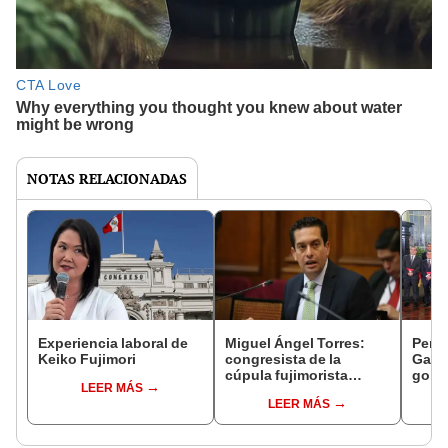
NOTAS RELACIONADAS
Experiencia laboral de
Miguel Ángel Torres:
Perfi
Keiko Fujimori
congresista de la
Gabin
cúpula fujimorista
gobi
LEER MÁS
controlará el primer año
Fujim
LEER MÁS
del Senado