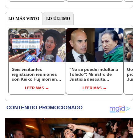
LO MÁS VISTO
LO ÚLTIMO
Seis visitantes
“No se puede indultar a
Gobie
registraron reuniones
Toledo”: Ministro de
prom
con Keiko Fujimori en
Justicia descarta
Junín
las mismas horas que la
beneficio para el
damn
LEER MÁS
LEER MÁS
presidenta se
exmandatario
se qu
encontraba en Junín