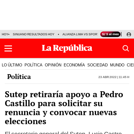
HOY
SINUANO RESULTADOS HOY
ALIANZA LIMA VS SPORT BOYS
JORGE MES
LO ÚLTIMO
POLÍTICA
OPINIÓN
ECONOMÍA
SOCIEDAD
MUNDO
CIE
Política
23 Abr 2022 | 11:45 h
Sutep retiraría apoyo a Pedro
Castillo para solicitar su
renuncia y convocar nuevas
elecciones