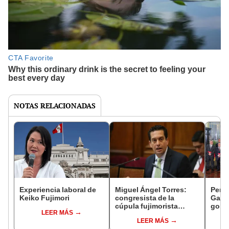
NOTAS RELACIONADAS
Experiencia laboral de
Miguel Ángel Torres:
Perfi
Keiko Fujimori
congresista de la
Gabin
cúpula fujimorista
gobi
LEER MÁS
controlará el primer año
Fujim
LEER MÁS
del Senado