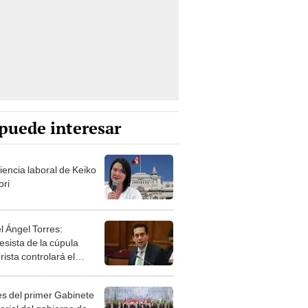
puede interesar
iencia laboral de Keiko
ori
l Ángel Torres:
esista de la cúpula
rista controlará el
r año del Senado
les del primer Gabinete