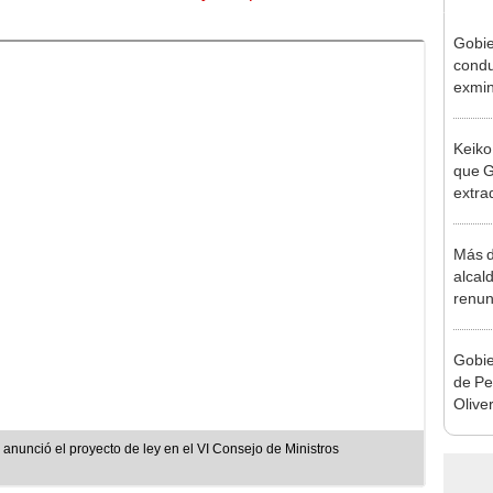
Gobie
condu
exmin
la m
Keiko
que G
extra
Cháve
nuest
Más d
alcal
renun
reele
Gobie
de Pe
Olive
de la
 anunció el proyecto de ley en el VI Consejo de Ministros