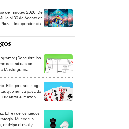
sa de Timoteo 2026: Del
Julio al 30 de Agosto en
Plaza - Independencia
egos
rgrama: ¡Descubre las
ras escondidas en
ro Mastergrama!
rio: El legendario juego
rtas que nunca pasa de
 Organiza el mazo y
stra tu habilidad.
z: El rey de los juegos
trategia. Mueve tus
, anticipa al rival y