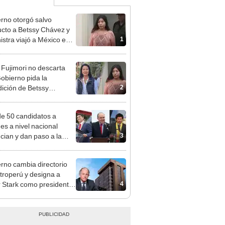
rno otorgó salvo
cto a Betssy Chávez y
1
istra viajó a México en
adrugada
 Fujimori no descarta
obierno pida la
2
dición de Betssy
z: "Está dentro de
ras facultades"
e 50 candidatos a
des a nivel nacional
3
cian y dan paso a la
cción encubierta
rno cambia directorio
troperú y designa a
4
r Stark como presidente
 empresa estatal