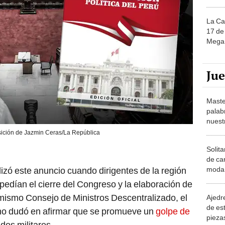
La Ca
17 de 
Mega 
Ju
Maste
palab
nuest
ición de Jazmin Ceras/La República
Solita
de ca
lizó este anuncio cuando dirigentes de la región
moda.
demue
edían el cierre del Congreso y la elaboración de
mismo Consejo de Ministros Descentralizado, el
Ajedre
de es
, no dudó en afirmar que se promueve un
golpe de
piezas
dos militares.