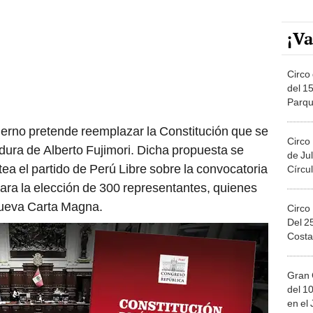
¡Va
Circo 
del 15
Parqu
Migue
rno pretende reemplazar la Constitución que se
Circo
adura de Alberto Fujimori. Dicha propuesta se
de Jul
ea el partido de Perú Libre sobre la convocatoria
Círcul
ara la elección de 300 representantes, quienes
nueva Carta Magna.
Circo
Del 2
Costa
Gran 
del 10
en el