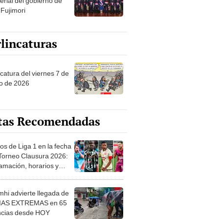
erial del gobierno de
 Fujimori
lincaturas
catura del viernes 7 de
o de 2026
tas Recomendadas
os de Liga 1 en la fecha
 Torneo Clausura 2026:
amación, horarios y
 ver
hi advierte llegada de
IAS EXTREMAS en 65
ncias desde HOY