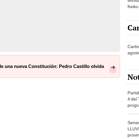
Minist
Keiko
Car
Carlin
agost
e una nueva Constitución: Pedro Castillo olvida
No
Partid
4 del
progr
dónde
Senam
LLUV
provi