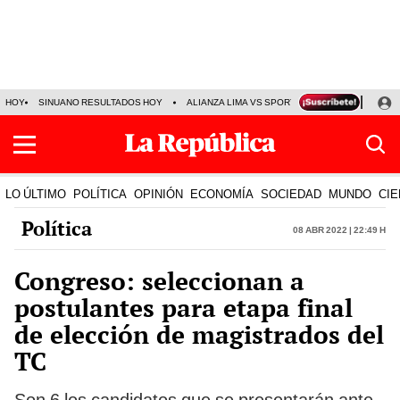
HOY
SINUANO RESULTADOS HOY
ALIANZA LIMA VS SPORT BOYS
JORGE MES
LO ÚLTIMO
POLÍTICA
OPINIÓN
ECONOMÍA
SOCIEDAD
MUNDO
CIE
Política
08 Abr 2022 | 22:49 h
Congreso: seleccionan a
postulantes para etapa final
de elección de magistrados del
TC