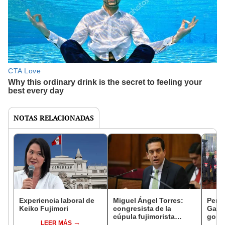
NOTAS RELACIONADAS
Experiencia laboral de
Miguel Ángel Torres:
Perfi
Keiko Fujimori
congresista de la
Gabin
cúpula fujimorista
gobi
LEER MÁS
controlará el primer año
Fujim