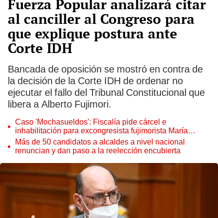
Fuerza Popular analizará citar
al canciller al Congreso para
que explique postura ante
Corte IDH
Bancada de oposición se mostró en contra de
la decisión de la Corte IDH de ordenar no
ejecutar el fallo del Tribunal Constitucional que
libera a Alberto Fujimori.
Caso 'Mochasueldos': Fiscalía pide cárcel e
inhabilitación para excongresista fujimorista María
Cordero Jon Tay
Más de 50 candidatos a alcaldes a nivel nacional
renuncian y dan paso a la reelección encubierta