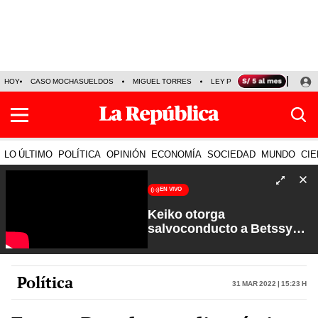
HOY
CASO MOCHASUELDOS
MIGUEL TORRES
LEY PULPÍN
PRECIO DEL
LO ÚLTIMO
POLÍTICA
OPINIÓN
ECONOMÍA
SOCIEDAD
MUNDO
CIE
EN VIVO
Keiko otorga
salvoconducto a Betssy
Chávez y renuevan
Petroperú | Sin Guion con
Rosa María Palacios
Política
31 Mar 2022 | 15:23 h