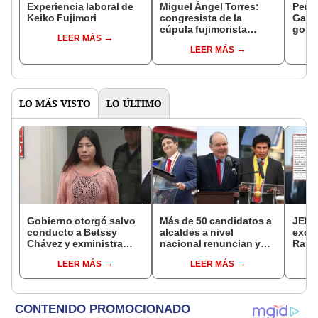
Experiencia laboral de
Miguel Ángel Torres:
Perfi
Keiko Fujimori
congresista de la
Gabin
cúpula fujimorista
gobi
LEER MÁS
controlará el primer año
Fujim
LEER MÁS
del Senado
LO MÁS VISTO
LO ÚLTIMO
Gobierno otorgó salvo
Más de 50 candidatos a
JEE 
conducto a Betssy
alcaldes a nivel
excl
Chávez y exministra
nacional renuncian y
Ramí
viajó a México en la
dan paso a la reelección
cand
LEER MÁS
LEER MÁS
madrugada
encubierta
regio
sent