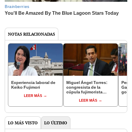
NOTAS RELACIONADAS
Experiencia laboral de
Miguel Ángel Torres:
Perfi
Keiko Fujimori
congresista de la
Gabin
cúpula fujimorista
gobi
LEER MÁS
controlará el primer año
Fujim
LEER MÁS
del Senado
LO MÁS VISTO
LO ÚLTIMO