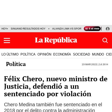
HOY
SINUANO RESULTADOS HOY
ALIANZA LIMA VS SPORT BOYS
JORGE MES
LO ÚLTIMO
POLÍTICA
OPINIÓN
ECONOMÍA
SOCIEDAD
MUNDO
CIE
Política
19 Mar 2022 | 14:30 h
Félix Chero, nuevo ministro de
Justicia, defendió a un
sentenciado por violación
Chero Medina también fue sentenciado en el
2018 por el delito contra la administración