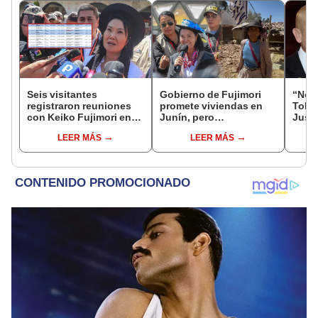
Seis visitantes
Gobierno de Fujimori
“No s
registraron reuniones
promete viviendas en
Toled
con Keiko Fujimori en
Junín, pero
Justi
las mismas horas que la
damnificados del sismo
benef
LEER MÁS
LEER MÁS
presidenta se
se quejan por la lentitud
exma
encontraba en Junín