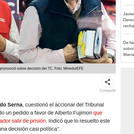
exma
Javie
Dere
recha
otorg
Argen
De fa
sobon
María
pronunció sobre decisión del TC. Foto: Minedu/EFE
Compartir
do Serna
, cuestionó el accionar del Tribunal
do un pedido a favor de Alberto Fujimori
que
ador salir de prisión
. Indicó que lo resuelto este
a decisión casi política”.