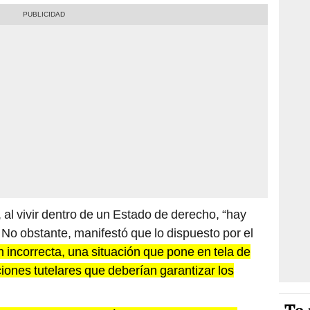
, al vivir dentro de un Estado de derecho, “hay
 No obstante, manifestó que lo dispuesto por el
n incorrecta, una situación que pone en tela de
tuciones tutelares que deberían garantizar los