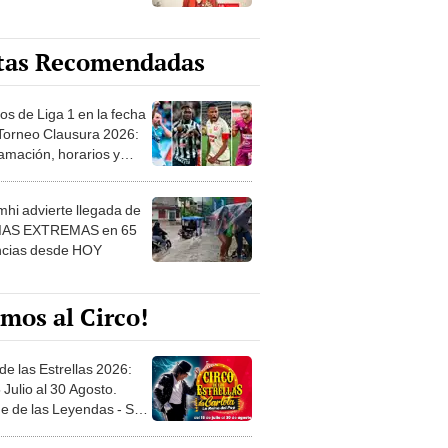
tas Recomendadas
os de Liga 1 en la fecha
 Torneo Clausura 2026:
amación, horarios y
 ver
hi advierte llegada de
IAS EXTREMAS en 65
ncias desde HOY
mos al Circo!
de las Estrellas 2026:
 Julio al 30 Agosto.
e de las Leyendas - San
l