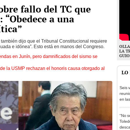
obre fallo del TC que
i: “Obedece a una
ítica”
n también dijo que el Tribunal Constitucional requiere
OLLA
uada e idónea”. Esto está en manos del Congreso.
LA T
GUIO
endas en Junín, pero damnificados del sismo se
 de la USMP rechazan el honoris causa otorgado al
LO
Seis v
reuni
en la
presi
Junín
“No s
Toledo
desca