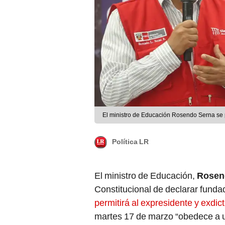
El ministro de Educación Rosendo Serna se 
Política LR
El ministro de Educación,
Rosen
Constitucional de declarar funda
permitirá al expresidente y exdict
martes 17 de marzo “obedece a un