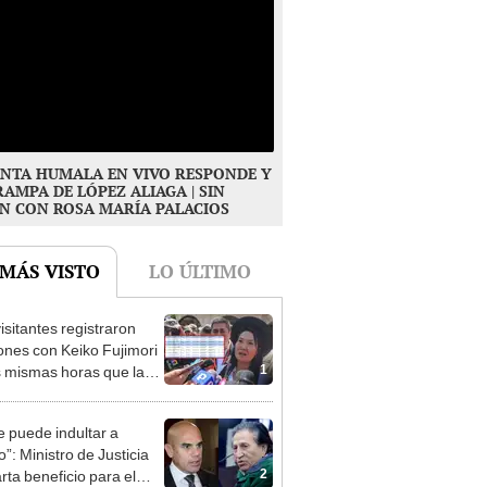
NTA HUMALA EN VIVO RESPONDE Y
RAMPA DE LÓPEZ ALIAGA | SIN
N CON ROSA MARÍA PALACIOS
 MÁS VISTO
LO ÚLTIMO
isitantes registraron
ones con Keiko Fujimori
1
s mismas horas que la
denta se encontraba en
e puede indultar a
”: Ministro de Justicia
2
rta beneficio para el