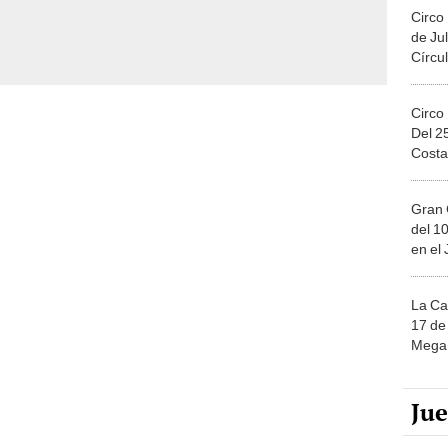
Circo
de Jul
Círcul
Circo
Del 2
Costa
Gran 
del 10
en el
La Ca
17 de 
Mega 
Ju