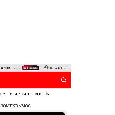
ERIADOS
KEIKO FUJIMORI
NALDY SALDAÑA
INICIAR SESIÓN
JAVIER MILEI
PARTIDOS DE
LOS
DÓLAR
DATEC
BOLETÍN
ECOMENDAMOS