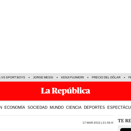
A VS SPORT BOYS
JORGE MESSI
KENJI FUJIMORI
PRECIO DEL DÓLAR
F
N
ECONOMÍA
SOCIEDAD
MUNDO
CIENCIA
DEPORTES
ESPECTÁCU
TE R
17 Mar 2022 | 21:56 h