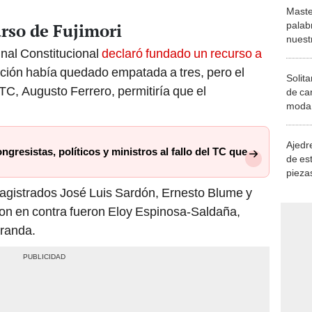
Maste
palab
urso de Fujimori
nuest
unal Constitucional
declaró fundado un recurso a
ación había quedado empatada a tres, pero el
Solita
 TC, Augusto Ferrero, permitiría que el
de ca
moda.
demue
Ajedre
ngresistas, políticos y ministros al fallo del TC que
de es
piezas
consi
magistrados José Luis Sardón, Ernesto Blume y
ron en contra fueron Eloy Espinosa-Saldaña,
randa.