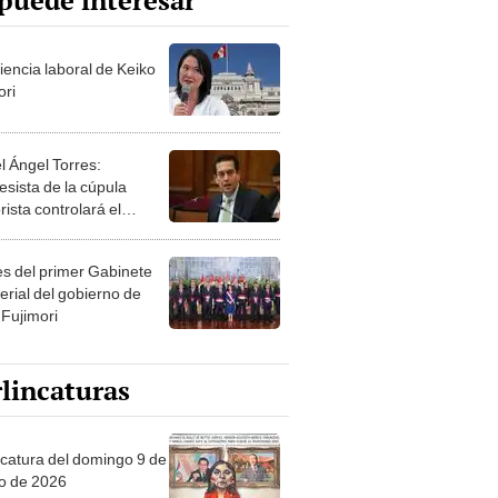
puede interesar
iencia laboral de Keiko
ori
l Ángel Torres:
esista de la cúpula
rista controlará el
r año del Senado
les del primer Gabinete
erial del gobierno de
 Fujimori
lincaturas
ncatura del domingo 9 de
o de 2026