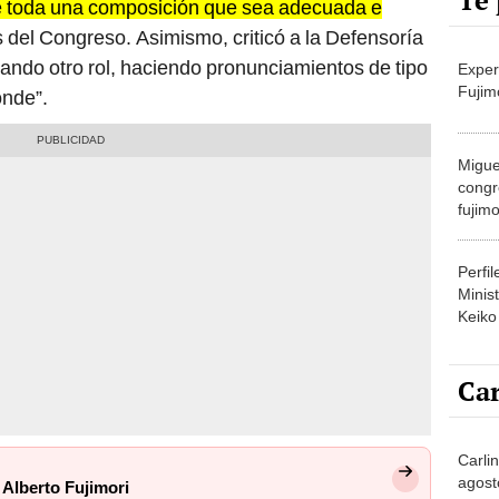
Te 
e toda una composición que sea adecuada e
 del Congreso. Asimismo, criticó a la Defensoría
ando otro rol, haciendo pronunciamientos de tipo
Exper
Fujim
onde”.
Migue
congr
fujimo
prime
Perfi
Minist
Keiko
Car
Carli
agost
e Alberto Fujimori