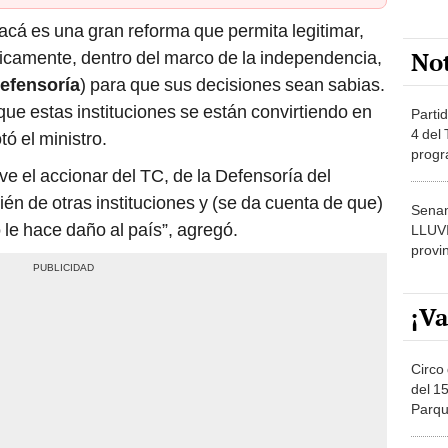
acá es una gran reforma que permita legitimar,
No
icamente, dentro del marco de la independencia,
efensoría
) para que sus decisiones sean sabias.
e estas instituciones se están convirtiendo en
Partid
4 del
tó el ministro.
progr
 ve el accionar del TC, de la Defensoría del
dónde
én de otras instituciones y (se da cuenta de que)
Senam
 le hace daño al país”, agregó.
LLUV
provi
¡Va
Circo 
del 15
Parqu
Migue