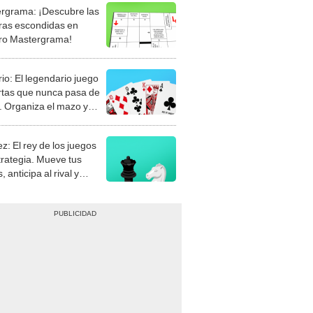
rgrama: ¡Descubre las
ras escondidas en
ro Mastergrama!
rio: El legendario juego
rtas que nunca pasa de
 Organiza el mazo y
stra tu habilidad.
z: El rey de los juegos
trategia. Mueve tus
, anticipa al rival y
gue el jaque mate.