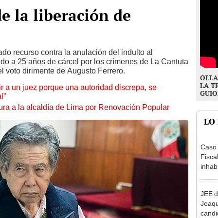
de la liberación de
do recurso contra la anulación del indulto al
ado a 25 años de cárcel por los crímenes de La Cantuta
el voto dirimente de Augusto Ferrero.
OLLA
LA T
tuir a un juez porque una autoridad discrepa, se
GUIO
l”
ura a la alcaldía de Lima por Renovación Popular
LO
Caso 
Fiscal
inhabi
excon
María
JEE d
Joaq
candi