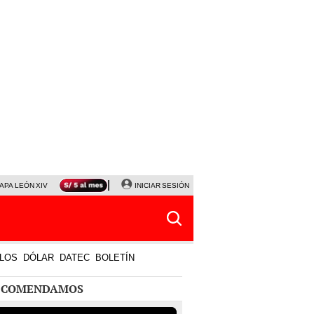
APA LEÓN XIV
NALDY SALDAÑA
INICIAR SESIÓN
LA BELLA LUZ
MAGALY MEDINA
HORÓS
LOS
DÓLAR
DATEC
BOLETÍN
ECOMENDAMOS