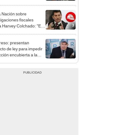
nal por ocultar sentencia
 Nación sobre
tigaciones fiscales
3
a Harvey Colchado: "El
terio Público no puede
ilizado políticamente"
eso: presentan
cto de ley para impedir
4
cción encubierta a la
día