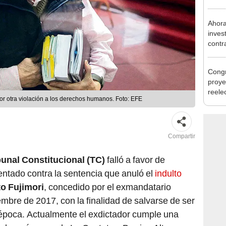
regio
Ahora
inves
contr
Minis
ser ut
Congr
proye
reele
or otra violación a los derechos humanos. Foto: EFE
alcal
Compartir
bunal Constitucional (TC)
falló a favor de
entado contra la sentencia que anuló el
indulto
to Fujimori
, concedido por el exmandatario
embre de 2017, con la finalidad de salvarse de ser
época. Actualmente el exdictador cumple una