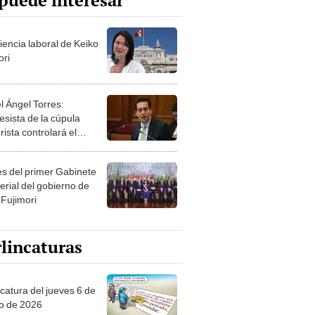
puede interesar
iencia laboral de Keiko
ori
l Ángel Torres:
esista de la cúpula
rista controlará el
r año del Senado
les del primer Gabinete
erial del gobierno de
 Fujimori
lincaturas
ncatura del jueves 6 de
o de 2026