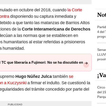
e anulado en octubre del 2018, cuando
la Corte
No
ontra
disponiendo su captura inmediata y
debido a que tanto las matanzas de Barrios Altos
Partid
ciones de la
Corte Interamericana de Derechos
4 del
decúan a las normas que se establecen en
progr
dónde
s humanitarios al estar referidas a prisioneros
sa humanidad.
Senam
LLUV
provi
 TC que liberaría a Fujimori: No se ha discutido en
¡Va
 supremo
Hugo Núñez Julca
también
se
on a Kuczysnki
a firmar el indulto. Se cuestionó la
Circo 
egularidades del trámite concedido por parte del
del 15
Parqu
Migue