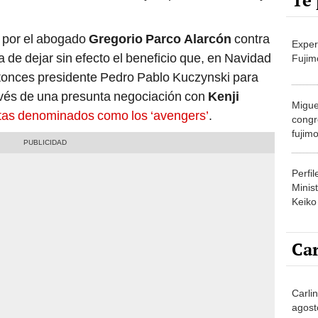
Te 
o por el abogado
Gregorio Parco Alarcón
contra
Exper
 de dejar sin efecto el beneficio que, en Navidad
Fujim
ntonces presidente Pedro Pablo Kuczynski para
ravés de una presunta negociación con
Kenji
Migue
stas denominados como los ‘avengers’
.
congr
fujimo
prime
Perfi
Minist
Keiko
Car
Carli
agost