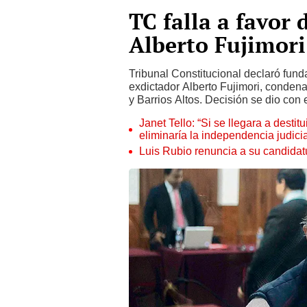
TC falla a favor 
Alberto Fujimori
Tribunal Constitucional declaró funda
exdictador Alberto Fujimori, conden
y Barrios Altos. Decisión se dio con 
Janet Tello: “Si se llegara a desti
eliminaría la independencia judicia
Luis Rubio renuncia a su candidat