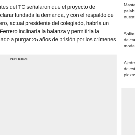
Maste
ntes del TC señalaron que el proyecto de
palab
clarar fundada la demanda, y con el respaldo de
nuest
ro, actual presidente del colegiado, habría un
errero inclinaría la balanza y permitiría la
Solita
nado a purgar 25 años de prisión por los crímenes
de ca
moda.
demue
Ajedre
de es
piezas
consi