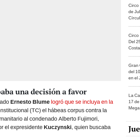
Circo
de Jul
Círcul
Circo
Del 2
Costa
Gran 
del 10
en el
paba una decisión a favor
La Ca
trado
Ernesto Blume
logró que se incluya en la
17 de 
Mega 
nstitucional (TC) el hábeas corpus contra la
umanitario al condenado Alberto Fujimori,
Ju
or el expresidente
Kuczynski
, quien buscaba