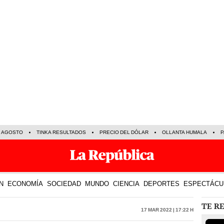
E AGOSTO
TINKA RESULTADOS
PRECIO DEL DÓLAR
OLLANTA HUMALA
P
N
ECONOMÍA
SOCIEDAD
MUNDO
CIENCIA
DEPORTES
ESPECTÁCU
TE R
17 Mar 2022 | 17:22 h