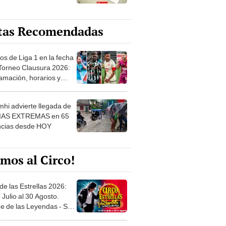
tas Recomendadas
os de Liga 1 en la fecha
 Torneo Clausura 2026:
amación, horarios y
 ver
hi advierte llegada de
IAS EXTREMAS en 65
ncias desde HOY
mos al Circo!
de las Estrellas 2026:
 Julio al 30 Agosto.
e de las Leyendas - San
l