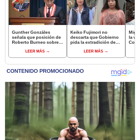
Gunther Gonzáles
Keiko Fujimori no
Migue
señala que posición de
descarta que Gobierno
la vi
Roberto Burneo sobre
pida la extradición de
Congr
reelección de López
Betssy Chávez: "Está
proye
LEER MÁS
LEER MÁS
Aliaga no representan al
dentro de nuestras
plant
JNE
facultades"
pres