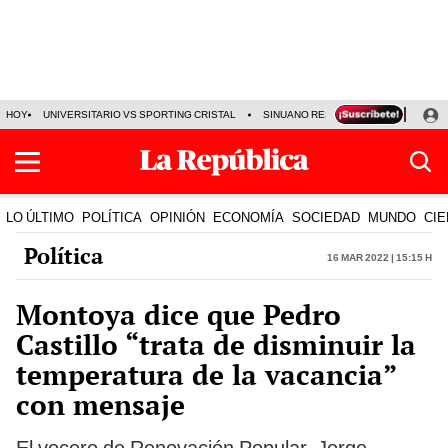
HOY
UNIVERSITARIO VS SPORTING CRISTAL
SINUANO RESULTADOS HOY
CA
LO ÚLTIMO
POLÍTICA
OPINIÓN
ECONOMÍA
SOCIEDAD
MUNDO
CIE
Política
16 Mar 2022 | 15:15 h
Montoya dice que Pedro
Castillo “trata de disminuir la
temperatura de la vacancia”
con mensaje