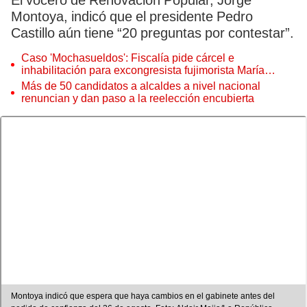
El vocero de Renovación Popular, Jorge
Montoya, indicó que el presidente Pedro
Castillo aún tiene “20 preguntas por contestar”.
Caso 'Mochasueldos': Fiscalía pide cárcel e
inhabilitación para excongresista fujimorista María
Cordero Jon Tay
Más de 50 candidatos a alcaldes a nivel nacional
renuncian y dan paso a la reelección encubierta
Montoya indicó que espera que haya cambios en el gabinete antes del