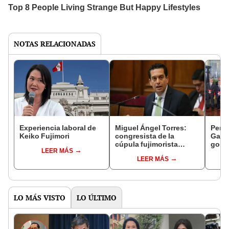
NOTAS RELACIONADAS
Experiencia laboral de
Miguel Ángel Torres:
Perfi
Keiko Fujimori
congresista de la
Gabin
cúpula fujimorista
gobi
LEER MÁS
controlará el primer año
Fujim
LEER MÁS
del Senado
LO MÁS VISTO
LO ÚLTIMO