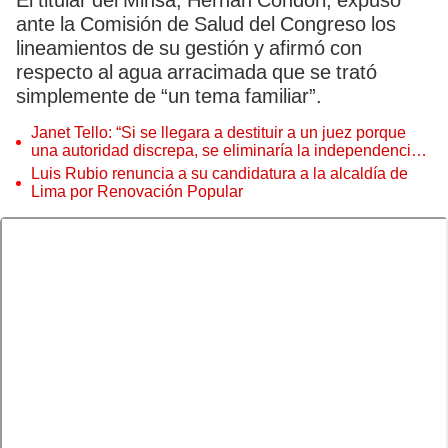
El titular del Minsa, Hernán Condori, expuso
ante la Comisión de Salud del Congreso los
lineamientos de su gestión y afirmó con
respecto al agua arracimada que se trató
simplemente de “un tema familiar”.
Janet Tello: “Si se llegara a destituir a un juez porque
una autoridad discrepa, se eliminaría la independencia
judicial”
Luis Rubio renuncia a su candidatura a la alcaldía de
Lima por Renovación Popular