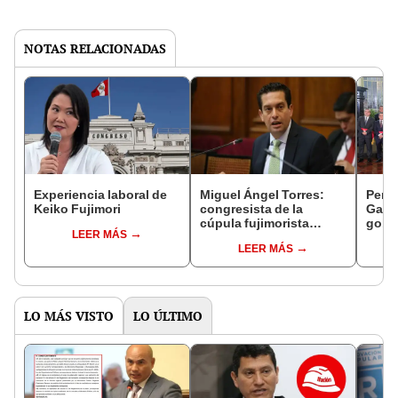
NOTAS RELACIONADAS
Experiencia laboral de
Miguel Ángel Torres:
Perfi
Keiko Fujimori
congresista de la
Gabin
cúpula fujimorista
gobi
LEER MÁS
controlará el primer año
Fujim
LEER MÁS
del Senado
LO MÁS VISTO
LO ÚLTIMO