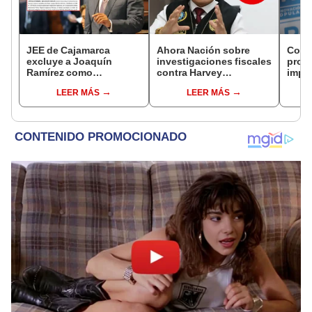
JEE de Cajamarca
Ahora Nación sobre
Cong
excluye a Joaquín
investigaciones fiscales
proye
Ramírez como
contra Harvey
imped
candidato a gobernador
Colchado: "El Ministerio
encub
LEER MÁS
LEER MÁS
regional por ocultar
Público no puede ser
sentencia
utilizado políticamente"