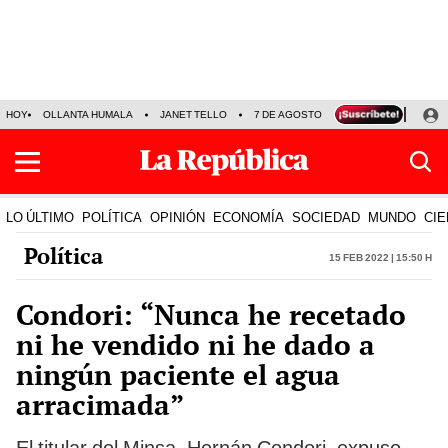
HOY
OLLANTA HUMALA
JANET TELLO
7 DE AGOSTO
TINKA RESULTADOS
LO ÚLTIMO
POLÍTICA
OPINIÓN
ECONOMÍA
SOCIEDAD
MUNDO
CIE
Política
15 Feb 2022 | 15:50 h
Condori: “Nunca he recetado
ni he vendido ni he dado a
ningún paciente el agua
arracimada”