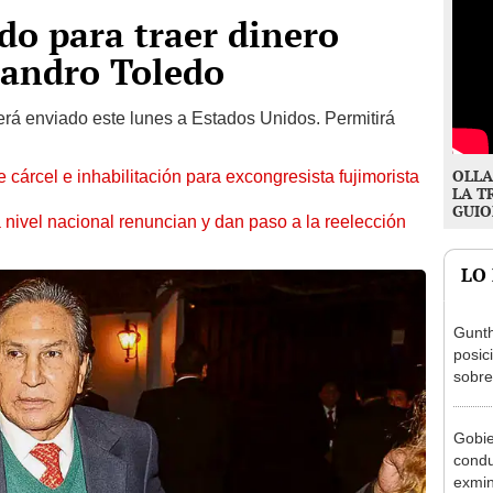
do para traer dinero
jandro Toledo
erá enviado este lunes a Estados Unidos. Permitirá
OLLA
 cárcel e inhabilitación para excongresista fujimorista
LA T
GUIO
 nivel nacional renuncian y dan paso a la reelección
LO
Gunth
posic
sobre
Aliag
Gobie
condu
exmin