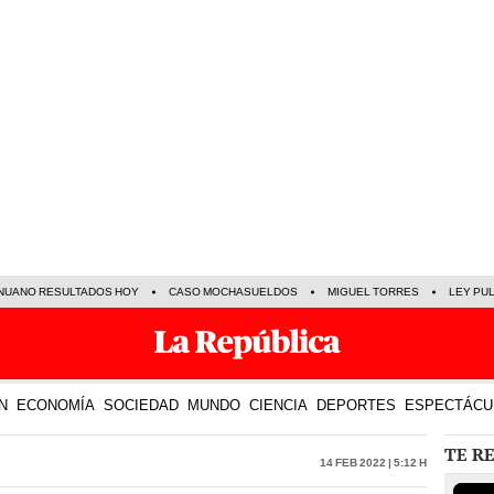
NUANO RESULTADOS HOY
CASO MOCHASUELDOS
MIGUEL TORRES
LEY PU
N
ECONOMÍA
SOCIEDAD
MUNDO
CIENCIA
DEPORTES
ESPECTÁCU
TE R
14 Feb 2022 | 5:12 h