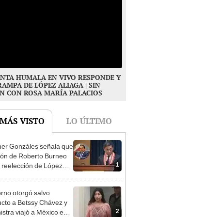
NTA HUMALA EN VIVO RESPONDE Y
RAMPA DE LÓPEZ ALIAGA | SIN
N CON ROSA MARÍA PALACIOS
 MÁS VISTO
LO ÚLTIMO
er Gonzáles señala que
ión de Roberto Burneo
1
 reelección de López
a no representan al JNE
rno otorgó salvo
cto a Betssy Chávez y
2
istra viajó a México en