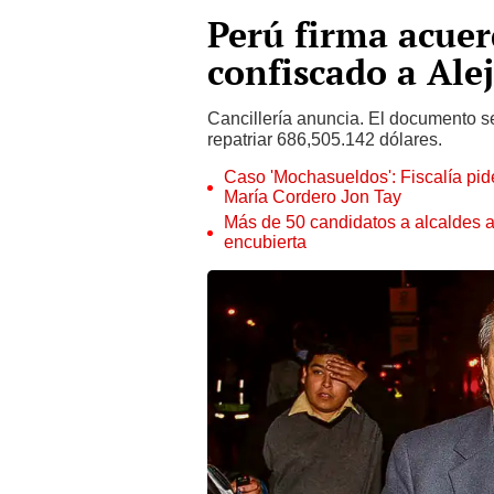
Perú firma acuer
confiscado a Ale
Cancillería anuncia. El documento s
repatriar 686,505.142 dólares.
Caso 'Mochasueldos': Fiscalía pide
María Cordero Jon Tay
Más de 50 candidatos a alcaldes a
encubierta