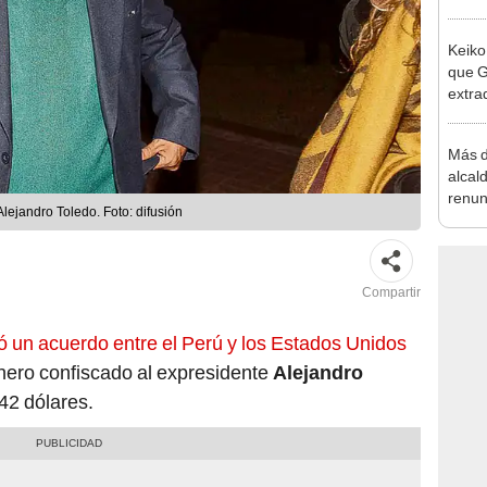
la m
Keiko
que G
extra
Cháve
nuest
Más d
alcal
renun
lejandro Toledo. Foto: difusión
reele
Compartir
ió un acuerdo entre el Perú y los Estados Unidos
dinero confiscado al expresidente
Alejandro
42 dólares.