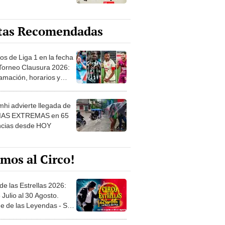
tas Recomendadas
os de Liga 1 en la fecha
 Torneo Clausura 2026:
amación, horarios y
 ver
hi advierte llegada de
IAS EXTREMAS en 65
ncias desde HOY
mos al Circo!
de las Estrellas 2026:
 Julio al 30 Agosto.
e de las Leyendas - San
l