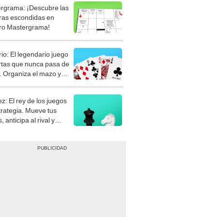
rgrama: ¡Descubre las
ras escondidas en
ro Mastergrama!
rio: El legendario juego
rtas que nunca pasa de
 Organiza el mazo y
stra tu habilidad.
z: El rey de los juegos
trategia. Mueve tus
, anticipa al rival y
gue el jaque mate.