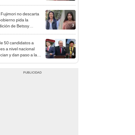
adrugada
 Fujimori no descarta
obierno pida la
3
dición de Betssy
z: "Está dentro de
ras facultades"
e 50 candidatos a
des a nivel nacional
4
cian y dan paso a la
cción encubierta