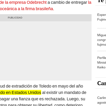
Te 
 de la empresa Odebrecht
a cambio de entregar
la
oceánica a la firma brasileña.
Exper
Fujim
Migue
congr
fujimo
prime
Perfi
Minist
Keiko
Car
citud de extradición de Toledo en mayo del año
nido en Estados Unidos
al existir un mandato de
Carlin
a pagar una fianza que es rechazada. Luego, su
agost
tos para obtener su libertad, como deterioro