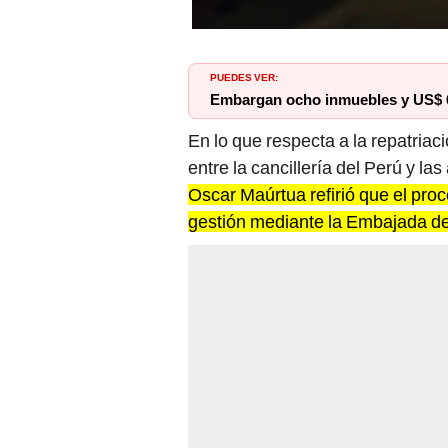
PUEDES VER:
Embargan ocho inmuebles y US$ 6
En lo que respecta a la repatria
entre la cancillería del Perú y l
Oscar Maúrtua refirió que el pro
gestión mediante la Embajada de