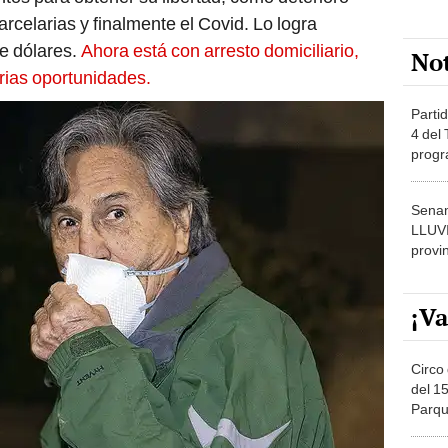
rcelarias y finalmente el Covid. Lo logra
e dólares.
Ahora está con arresto domiciliario,
No
rias oportunidades.
Partid
4 del
progr
dónde
Senam
LLUV
provi
¡Va
Circo 
del 15
Parqu
Migue