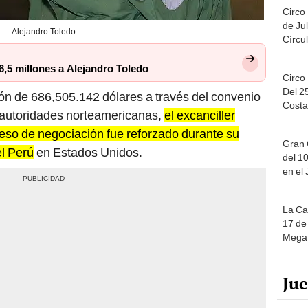
Circo
de Jul
Alejandro Toledo
Círcul
,5 millones a Alejandro Toledo
Circo
Del 2
ción de 686,505.142 dólares a través del convenio
Costa
as autoridades norteamericanas,
el excanciller
ceso de negociación fue reforzado durante su
Gran 
l Perú
en Estados Unidos.
del 10
en el
La Ca
17 de 
Mega 
Ju