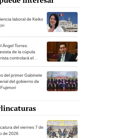
puede interesar
iencia laboral de Keiko
ori
l Ángel Torres:
esista de la cúpula
rista controlará el
r año del Senado
les del primer Gabinete
erial del gobierno de
 Fujimori
lincaturas
catura del viernes 7 de
o de 2026