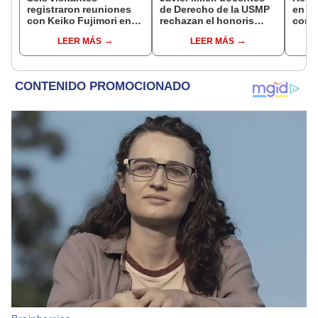
registraron reuniones
de Derecho de la USMP
en Pa
con Keiko Fujimori en
rechazan el honoris
con 
las mismas horas que la
causa otorgado al
Patri
LEER MÁS
LEER MÁS
presidenta se
presidente de Argentina
encontraba en Junín