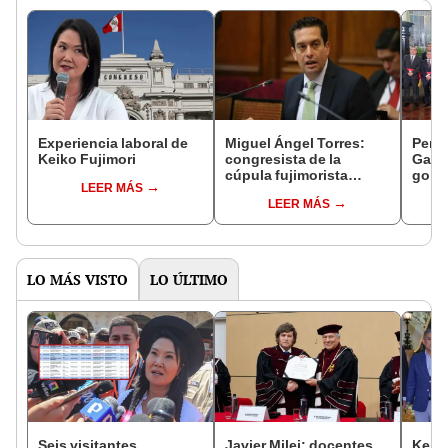
Experiencia laboral de
Miguel Ángel Torres:
Perfi
Keiko Fujimori
congresista de la
Gabin
cúpula fujimorista
gobi
LEER MÁS
controlará el primer año
Fujim
LEER MÁS
del Senado
LO MÁS VISTO
LO ÚLTIMO
Seis visitantes
Javier Milei: docentes
Keiko