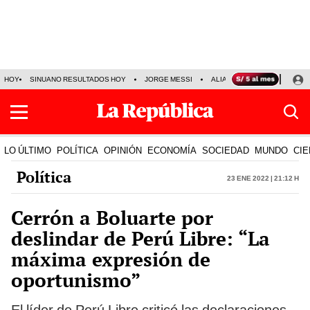
HOY
SINUANO RESULTADOS HOY
JORGE MESSI
ALIANZA LIMA VS SPORT BO
LO ÚLTIMO
POLÍTICA
OPINIÓN
ECONOMÍA
SOCIEDAD
MUNDO
CIE
Política
23 Ene 2022 | 21:12 h
Cerrón a Boluarte por
deslindar de Perú Libre: “La
máxima expresión de
oportunismo”