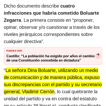
Dicho documento describe
cuatro
infracciones que habría cometido Boluarte
Zegarra
. La primera consiste en “proponer,
opinar, observar y/o cuestionar a través de los
niveles jerárquicos correspondientes sobre
cualquier directiva”.
PUEDES VER:
Castillo: “La población ha exigido por años el cambio
de una Constitución concebida en dictadura”
“
La señora Dina Boluarte, utilizando un medio
de comunicación y de manera pública, expuso
sus discrepancias con el partido y su secretario
general, Vladimir Cerrón
, lo cual quebrante la
unidad del partido y va en contra del estatuto
en su artículo 38 literal a), conducta clasificada