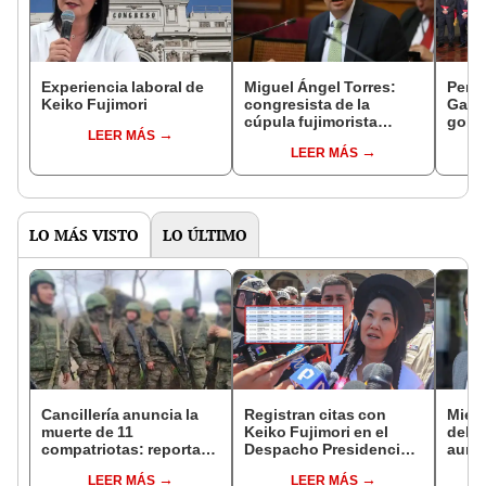
Experiencia laboral de
Miguel Ángel Torres:
Perfi
Keiko Fujimori
congresista de la
Gabin
cúpula fujimorista
gobi
LEER MÁS
controlará el primer año
Fujim
LEER MÁS
del Senado
LO MÁS VISTO
LO ÚLTIMO
Cancillería anuncia la
Registran citas con
Miemb
muerte de 11
Keiko Fujimori en el
del 
compatriotas: reportan
Despacho Presidencial
aume
114 desaparecidos y 3
mientras ella estaba de
"Ojal
LEER MÁS
LEER MÁS
capturados por Ucrania
viaje
plan