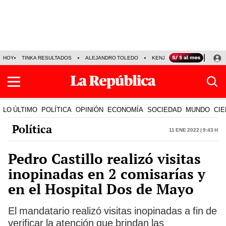
HOY
TINKA RESULTADOS
ALEJANDRO TOLEDO
KENJI FUJIMORI
PRECIO
LO ÚLTIMO
POLÍTICA
OPINIÓN
ECONOMÍA
SOCIEDAD
MUNDO
CIE
Política
11 Ene 2022 | 9:43 h
Pedro Castillo realizó visitas
inopinadas en 2 comisarías y
en el Hospital Dos de Mayo
El mandatario realizó visitas inopinadas a fin de
verificar la atención que brindan las