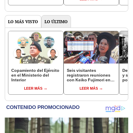
LO MÁS VISTO
LO ÚLTIMO
Copamiento del Ejército
Seis visitantes
De fa
en el Ministerio del
registraron reuniones
y sob
Interior
con Keiko Fujimori en
por R
las mismas horas que la
LEER MÁS
LEER MÁS
presidenta se
encontraba en Junín