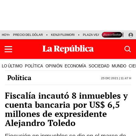
HOY
PRECIO DEL DÓLAR
KENJI FUJIMORI
PLAZA VEA
FERIADOS
KE
LO ÚLTIMO
POLÍTICA
OPINIÓN
ECONOMÍA
SOCIEDAD
MUNDO
CIE
Política
25 Dic 2021 | 11:47 h
Fiscalía incautó 8 inmuebles y
cuenta bancaria por US$ 6,5
millones de expresidente
Alejandro Toledo