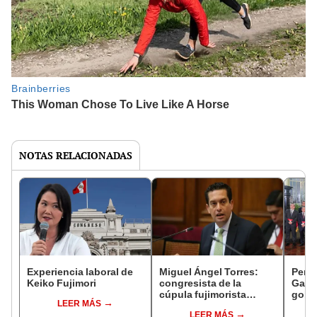
NOTAS RELACIONADAS
Experiencia laboral de
Miguel Ángel Torres:
Perfi
Keiko Fujimori
congresista de la
Gabin
cúpula fujimorista
gobi
LEER MÁS
controlará el primer año
Fujim
LEER MÁS
del Senado