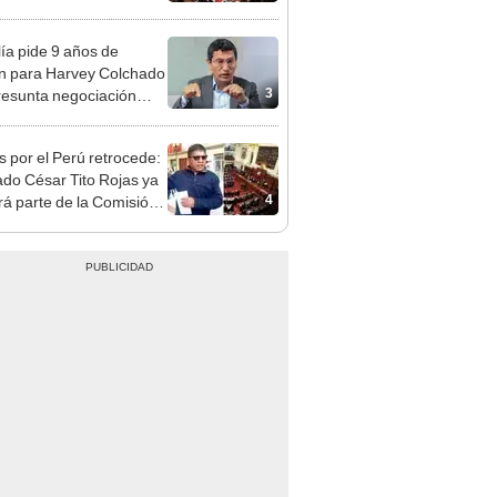
lía pide 9 años de
ón para Harvey Colchado
3
resunta negociación
patible y falsedad
ógica
s por el Perú retrocede:
ado César Tito Rojas ya
4
rá parte de la Comisión
ica