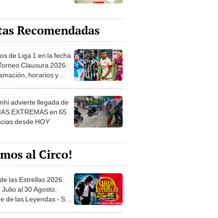
tas Recomendadas
os de Liga 1 en la fecha
 Torneo Clausura 2026:
amación, horarios y
 ver
hi advierte llegada de
IAS EXTREMAS en 65
ncias desde HOY
mos al Circo!
de las Estrellas 2026:
 Julio al 30 Agosto.
e de las Leyendas - San
l