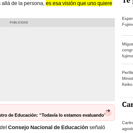
Te 
 allá de la persona,
es esa visión que uno quiere
Exper
Fujim
Migue
congr
fujimo
prime
Perfi
Minist
Keiko
Car
stro de Educación: “Todavía lo estamos evaluando”
Carli
 del
Consejo Nacional de Educación
señaló
agost