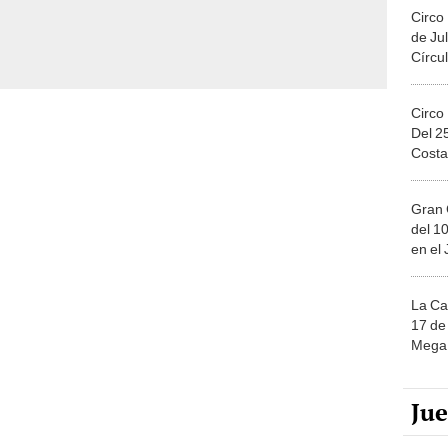
Circo
de Jul
Círcul
Circo
Del 2
Costa
Gran 
del 10
en el
La Ca
17 de 
Mega 
Ju