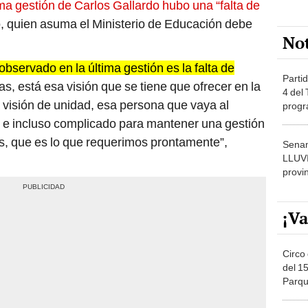
ima gestión de Carlos Gallardo hubo una “falta de
io, quien asuma el Ministerio de Educación debe
No
bservado en la última gestión es la falta de
Partid
s, está esa visión que se tiene que ofrecer en la
4 del
visión de unidad, esa persona que vaya al
progr
dónde
cil e incluso complicado para mantener una gestión
s, que es lo que requerimos prontamente”,
Senam
LLUV
provi
¡Va
Circo 
del 15
Parqu
Migue