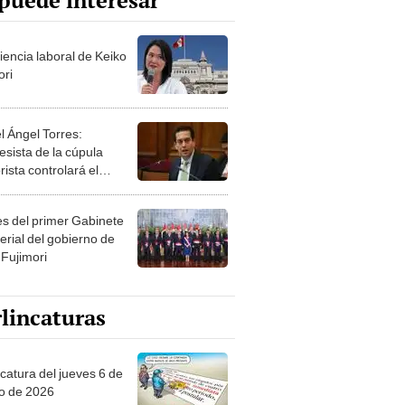
puede interesar
iencia laboral de Keiko
ori
l Ángel Torres:
esista de la cúpula
rista controlará el
r año del Senado
les del primer Gabinete
erial del gobierno de
 Fujimori
lincaturas
ncatura del jueves 6 de
o de 2026