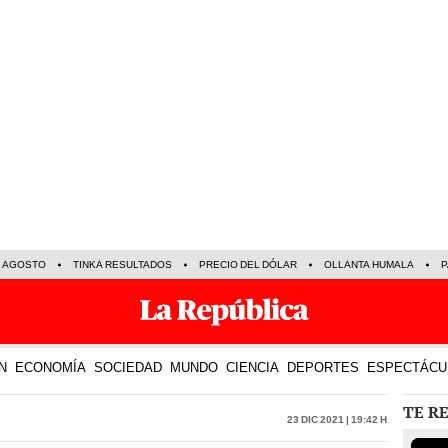
E AGOSTO
TINKA RESULTADOS
PRECIO DEL DÓLAR
OLLANTA HUMALA
P
N
ECONOMÍA
SOCIEDAD
MUNDO
CIENCIA
DEPORTES
ESPECTÁCU
TE R
23 Dic 2021 | 19:42 h