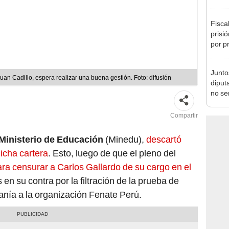
Fisca
prisi
por p
incom
ideol
Junto
uan Cadillo, espera realizar una buena gestión. Foto: difusión
diput
no se
de Ét
Compartir
Ministerio de Educación
(Minedu),
descartó
icha cartera
. Esto, luego de que el pleno del
ra censurar a Carlos Gallardo de su cargo en el
en su contra por la filtración de la prueba de
nía a la organización Fenate Perú.