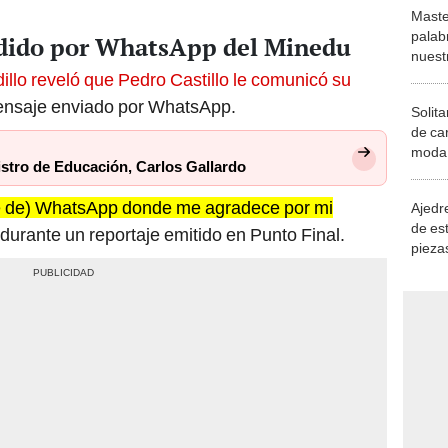
Maste
palab
edido por WhatsApp del Minedu
nuest
illo reveló que Pedro Castillo le comunicó su
ensaje enviado por WhatsApp.
Solita
de ca
moda.
stro de Educación, Carlos Gallardo
demue
e de) WhatsApp donde me agradece por mi
Ajedre
de es
 durante un reportaje emitido en Punto Final.
piezas
consi