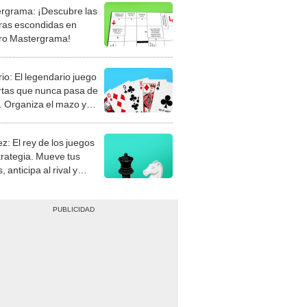
rgrama: ¡Descubre las
ras escondidas en
ro Mastergrama!
rio: El legendario juego
rtas que nunca pasa de
 Organiza el mazo y
stra tu habilidad.
z: El rey de los juegos
trategia. Mueve tus
, anticipa al rival y
gue el jaque mate.