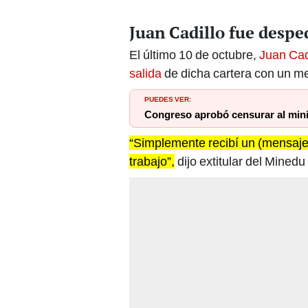
Juan Cadillo fue desp
El último 10 de octubre,
Juan Cad
salida
de dicha cartera con un m
PUEDES VER:
Congreso aprobó censurar al mini
“Simplemente recibí un (mensaj
trabajo”,
dijo extitular del Minedu