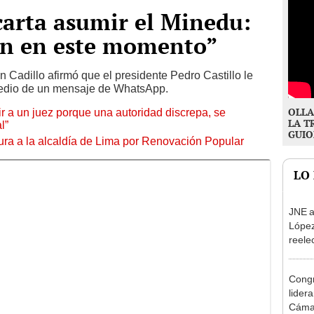
carta asumir el Minedu:
ón en este momento”
n Cadillo afirmó que el presidente Pedro Castillo le
medio de un mensaje de WhatsApp.
OLLA
tuir a un juez porque una autoridad discrepa, se
LA T
l”
GUIO
ura a la alcaldía de Lima por Renovación Popular
LO
JNE a
López
reele
Munic
Congr
lider
Cáma