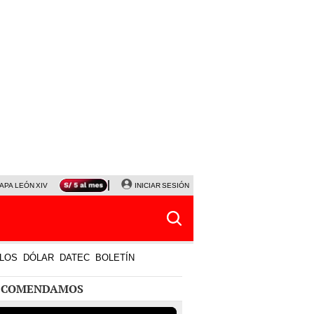
APA LEÓN XIV
NALDY SALDAÑA
INICIAR SESIÓN
LA BELLA LUZ
MAGALY MEDINA
HORÓS
LOS
DÓLAR
DATEC
BOLETÍN
ECOMENDAMOS