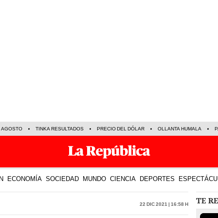
E AGOSTO
TINKA RESULTADOS
PRECIO DEL DÓLAR
OLLANTA HUMALA
P
N
ECONOMÍA
SOCIEDAD
MUNDO
CIENCIA
DEPORTES
ESPECTÁCU
TE R
22 Dic 2021 | 16:58 h