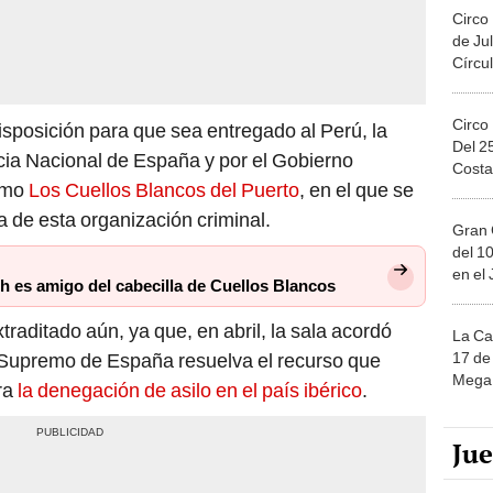
Circo
de Jul
Círcul
Circo
sposición para que sea entregado al Perú, la
Del 2
ncia Nacional de España y por el Gobierno
Costa
como
Los Cuellos Blancos del Puerto
, en el que se
la de esta organización criminal.
Gran 
del 10
en el
h es amigo del cabecilla de Cuellos Blancos
raditado aún, ya que, en abril, la sala acordó
La Ca
17 de 
 Supremo de España resuelva el recurso que
Mega 
ra
la denegación de asilo en el país ibérico
.
Ju