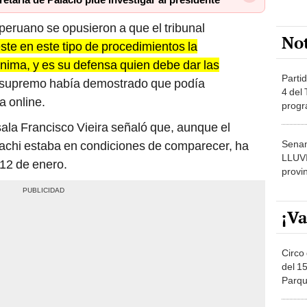
etaría de Palacio pide investigar al presidente
 peruano se opusieron a que el tribunal
No
ste en este tipo de procedimientos la
nima, y es su defensa quien debe dar las
Partid
z supremo había demostrado que podía
4 del
 online.
progr
dónde
sala Francisco Vieira señaló que, aunque el
Senam
iachi estaba en condiciones de comparecer, ha
LLUV
 12 de enero.
provi
¡Va
Circo 
del 15
Parqu
Migue