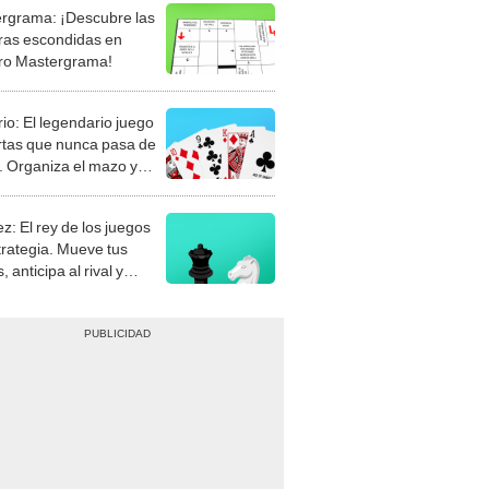
rgrama: ¡Descubre las
ras escondidas en
ro Mastergrama!
rio: El legendario juego
rtas que nunca pasa de
 Organiza el mazo y
stra tu habilidad.
z: El rey de los juegos
trategia. Mueve tus
, anticipa al rival y
gue el jaque mate.