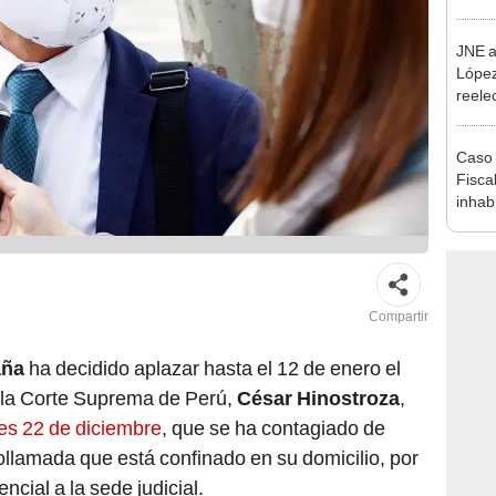
que s
JNE a
López
reele
Munic
Caso 
Fiscal
inhabi
excon
María
Compartir
aña
ha decidido aplazar hasta el 12 de enero el
e la Corte Suprema de Perú,
César Hinostroza
,
es 22 de diciembre
, que se ha contagiado de
llamada que está confinado en su domicilio, por
ncial a la sede judicial.