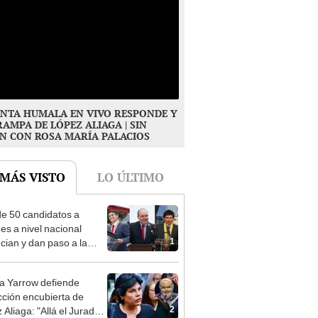
NTA HUMALA EN VIVO RESPONDE Y
RAMPA DE LÓPEZ ALIAGA | SIN
N CON ROSA MARÍA PALACIOS
 MÁS VISTO
LO ÚLTIMO
e 50 candidatos a
des a nivel nacional
1
cian y dan paso a la
cción encubierta
 Yarrow defiende
cción encubierta de
2
 Aliaga: "Allá el Jurado