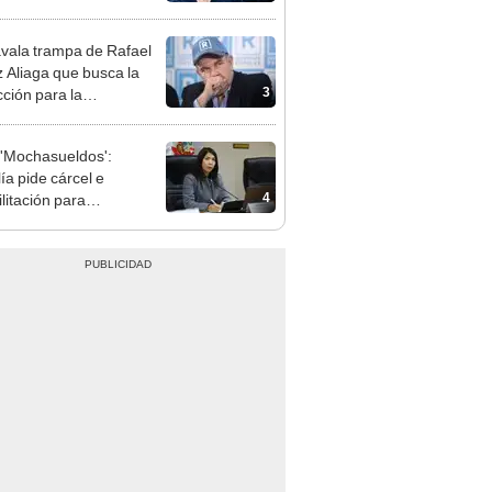
e deja sacar la vuelta"
vala trampa de Rafael
 Aliaga que busca la
3
cción para la
ipalidad de Lima
'Mochasueldos':
ía pide cárcel e
4
litación para
gresista fujimorista
 Cordero Jon Tay