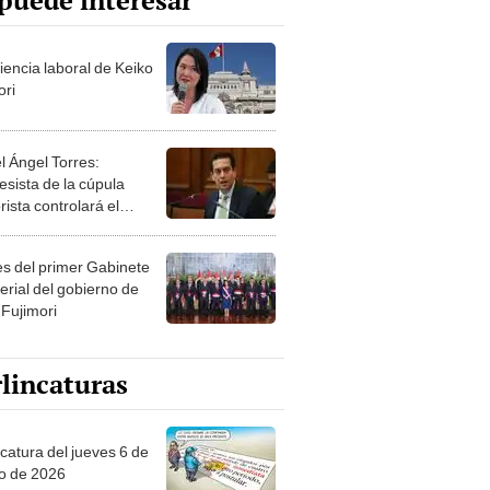
puede interesar
iencia laboral de Keiko
ori
l Ángel Torres:
esista de la cúpula
rista controlará el
r año del Senado
les del primer Gabinete
erial del gobierno de
 Fujimori
lincaturas
ncatura del jueves 6 de
o de 2026