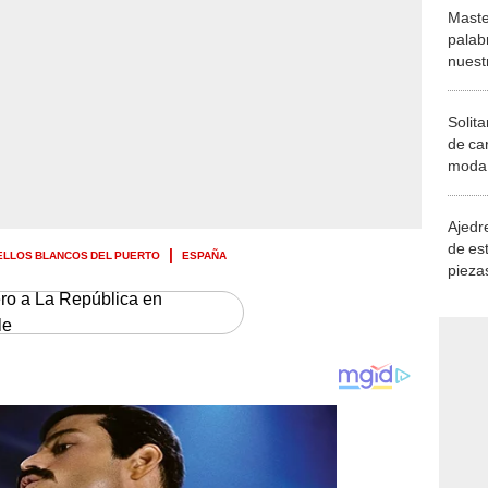
Maste
palab
nuest
Solita
de ca
moda.
demue
Ajedre
de es
ELLOS BLANCOS DEL PUERTO
ESPAÑA
piezas
consi
ero a La República en
le