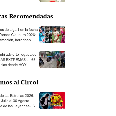
tas Recomendadas
os de Liga 1 en la fecha
 Torneo Clausura 2026:
amación, horarios y
 ver
hi advierte llegada de
IAS EXTREMAS en 65
ncias desde HOY
mos al Circo!
de las Estrellas 2026:
 Julio al 30 Agosto.
e de las Leyendas - San
l