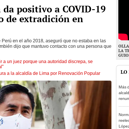
 da positivo a COVID-19
o de extradición en
e Perú en el año 2018, aseguró que no estaba en las
OLLA
mbién dijo que mantuvo contacto con una persona que
LA T
GUIO
tuir a un juez porque una autoridad discrepa, se
l”
LO
ura a la alcaldía de Lima por Renovación Popular
Más d
alcal
renun
reele
Norma
reele
López