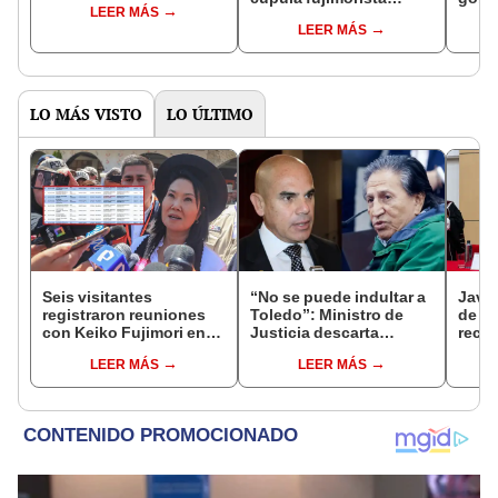
LEER MÁS
controlará el primer año
Fujim
LEER MÁS
del Senado
LO MÁS VISTO
LO ÚLTIMO
Seis visitantes
“No se puede indultar a
Javie
registraron reuniones
Toledo”: Ministro de
de D
con Keiko Fujimori en
Justicia descarta
recha
las mismas horas que la
beneficio para el
causa
LEER MÁS
LEER MÁS
presidenta se
exmandatario
presi
encontraba en Junín