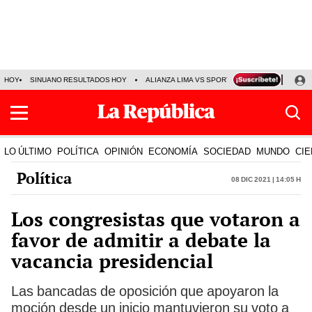
HOY
SINUANO RESULTADOS HOY
ALIANZA LIMA VS SPORT BOYS
JORGE MES
LO ÚLTIMO
POLÍTICA
OPINIÓN
ECONOMÍA
SOCIEDAD
MUNDO
CIE
Política
08 Dic 2021 | 14:05 h
Los congresistas que votaron a
favor de admitir a debate la
vacancia presidencial
Las bancadas de oposición que apoyaron la
moción desde un inicio mantuvieron su voto a