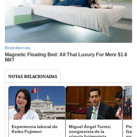
NOTAS RELACIONADAS
Experiencia laboral de
Miguel Ángel Torres:
Perfi
Keiko Fujimori
congresista de la
Gabin
cúpula fujimorista
gobi