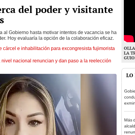
rca del poder y visitante
s
a al Gobierno hasta motivar intentos de vacancia se ha
er. Hoy evaluaría la opción de la colaboración eficaz.
OLLA
 cárcel e inhabilitación para excongresista fujimorista
LA T
GUIO
 nivel nacional renuncian y dan paso a la reelección
LO
Gobie
condu
exmin
la m
Más d
alcal
renun