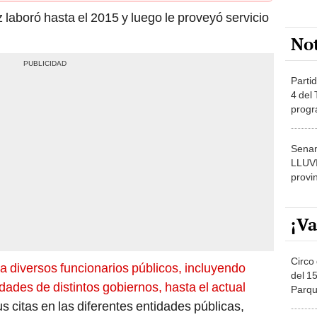
 laboró hasta el 2015 y luego le proveyó servicio
No
Partid
4 del
progr
dónde
Senam
LLUV
provi
¡Va
Circo 
s a diversos funcionarios públicos, incluyendo
del 15
idades de distintos gobiernos, hasta el actual
Parqu
Migue
s citas en las diferentes entidades públicas,