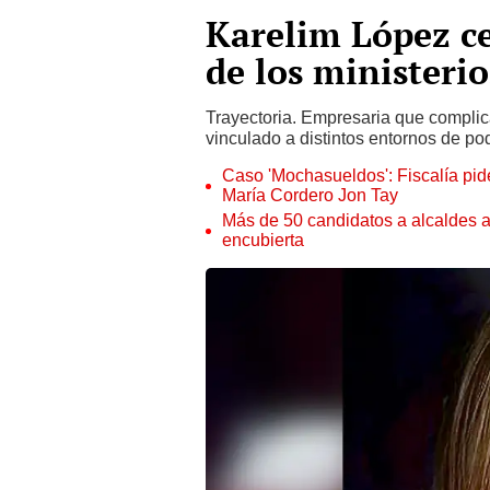
Karelim López ce
de los ministerio
Trayectoria. Empresaria que complic
vinculado a distintos entornos de pod
Caso 'Mochasueldos': Fiscalía pide
María Cordero Jon Tay
Más de 50 candidatos a alcaldes a
encubierta