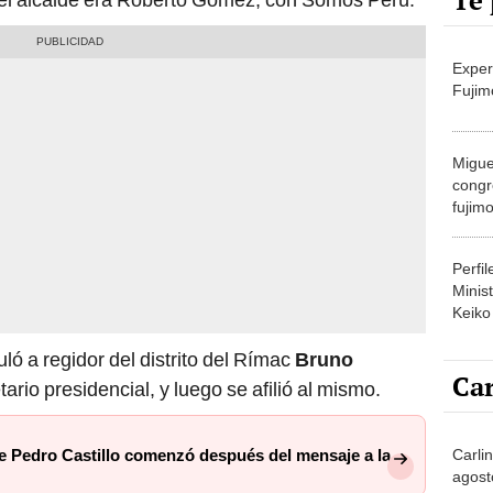
Te 
Exper
Fujim
Migue
congr
fujimo
prime
Perfi
Minist
Keiko
ló a regidor del distrito del Rímac
Bruno
Car
ario presidencial, y luego se afilió al mismo.
Carlin
de Pedro Castillo comenzó después del mensaje a la
agost