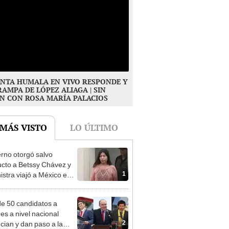
NTA HUMALA EN VIVO RESPONDE Y
RAMPA DE LÓPEZ ALIAGA | SIN
N CON ROSA MARÍA PALACIOS
 MÁS VISTO
LO ÚLTIMO
rno otorgó salvo
cto a Betssy Chávez y
1
istra viajó a México en
adrugada
e 50 candidatos a
des a nivel nacional
2
cian y dan paso a la