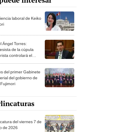
puede interesar
iencia laboral de Keiko
ori
l Ángel Torres:
esista de la cúpula
rista controlará el
r año del Senado
les del primer Gabinete
erial del gobierno de
 Fujimori
lincaturas
catura del viernes 7 de
o de 2026