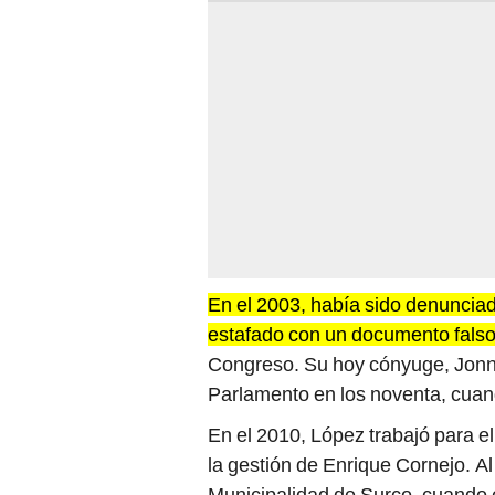
En el 2003, había sido denuncia
estafado con un documento fals
Congreso. Su hoy cónyuge, Jonny 
Parlamento en los noventa, cuan
En el 2010, López trabajó para e
la gestión de Enrique Cornejo. Al
Municipalidad de Surco, cuando 