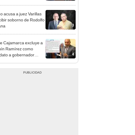
cción encubierta
o acusa a juez Varillas
cibir soborno de Rodolfo
3
ana
e Cajamarca excluye a
uín Ramírez como
4
dato a gobernador
nal por ocultar sentencia