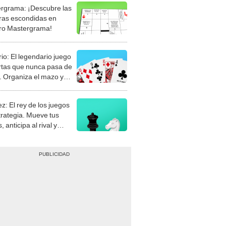
rgrama: ¡Descubre las
ras escondidas en
ro Mastergrama!
rio: El legendario juego
rtas que nunca pasa de
 Organiza el mazo y
stra tu habilidad.
z: El rey de los juegos
trategia. Mueve tus
, anticipa al rival y
gue el jaque mate.