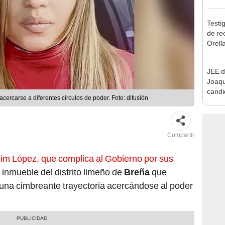
reele
Testig
de re
Orell
JEE d
Joaq
candi
ercarse a diferentes círculos de poder. Foto: difusión
regio
Compartir
im López, que complica al Gobierno por sus
 inmueble del distrito limeño de
Breña
que
ne una cimbreante trayectoria acercándose al poder