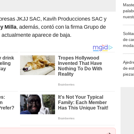
Maste
palab
nuest
mpresas JKJJ SAC, Kavih Producciones SAC y
y Milla
, además, contó con la firma Grupo de
Solita
actualmente aparece de baja.
de ca
moda.
demue
Ajedre
de es
piezas
consi