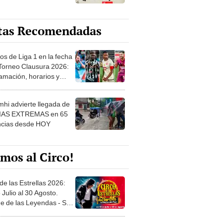
tas Recomendadas
os de Liga 1 en la fecha
 Torneo Clausura 2026:
amación, horarios y
 ver
hi advierte llegada de
IAS EXTREMAS en 65
ncias desde HOY
mos al Circo!
de las Estrellas 2026:
 Julio al 30 Agosto.
e de las Leyendas - San
l