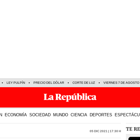
LEY PULPÍN
PRECIO DEL DÓLAR
CORTE DE LUZ
VIERNES 7 DE AGOSTO
N
ECONOMÍA
SOCIEDAD
MUNDO
CIENCIA
DEPORTES
ESPECTÁCU
TE R
05 Dic 2021 | 17:30 h