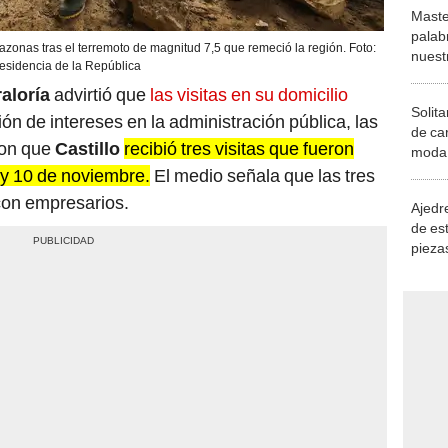
Maste
palab
zonas tras el terremoto de magnitud 7,5 que remeció la región. Foto:
nuest
esidencia de la República
aloría
advirtió que
las visitas en su domicilio
Solita
ión de intereses en la administración pública, las
de ca
ron que
Castillo
recibió tres visitas que fueron
moda.
demue
5 y 10 de noviembre.
El medio señala que las tres
con empresarios.
Ajedre
de es
piezas
consi