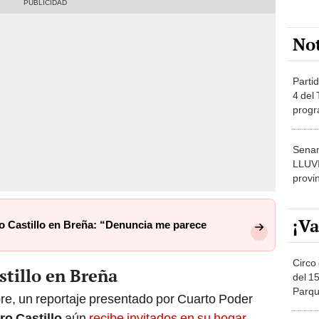
No
Partid
4 del
progr
dónde
Senam
LLUV
provi
¡Va
 Castillo en Breña: “Denuncia me parece
Circo 
tillo en Breña
del 15
Parqu
re, un reportaje presentado por Cuarto Poder
Migue
ro Castillo
aún
recibe invitados en su hogar