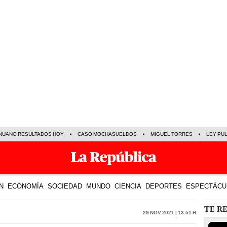
NUANO RESULTADOS HOY
CASO MOCHASUELDOS
MIGUEL TORRES
LEY PU
N
ECONOMÍA
SOCIEDAD
MUNDO
CIENCIA
DEPORTES
ESPECTÁCU
TE R
29 Nov 2021 | 13:51 h