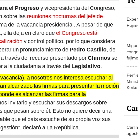
Te 
ara el Progreso
y vicepresidenta del Congreso,
ón sobre las
reuniones nocturnas del jefe de
Exper
a de la vacancia presidencial. A pesar de que
Fujim
, ella deja en claro que
el Congreso está
calización
y control político, por lo que considera
Migue
perar un pronunciamiento de
Pedro Castillo
, de
congr
e a través del recurso presentado por
Chirinos
se
fujimo
prime
r a la ciudadanía a través del
Legislativo
.
Perfi
 vacancia), a nosotros nos interesa escuchar al
Minist
 han alcanzado las firmas para presentar la moción
Keiko
ponde es alcanzar las firmas para la
s invitarlo y escuchar sus descargos sobre
Car
 que pesan sobre él. Esto no quiere decir una
dable que el país escuche de su propia voz sus
gestión”, declaró a La República.
Carlin
agost