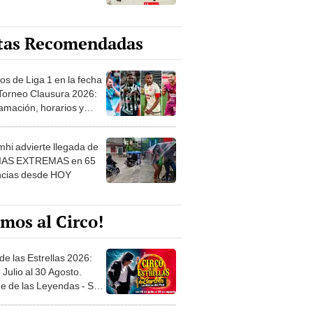
tas Recomendadas
os de Liga 1 en la fecha
 Torneo Clausura 2026:
amación, horarios y
 ver
hi advierte llegada de
IAS EXTREMAS en 65
ncias desde HOY
mos al Circo!
de las Estrellas 2026:
 Julio al 30 Agosto.
e de las Leyendas - San
l