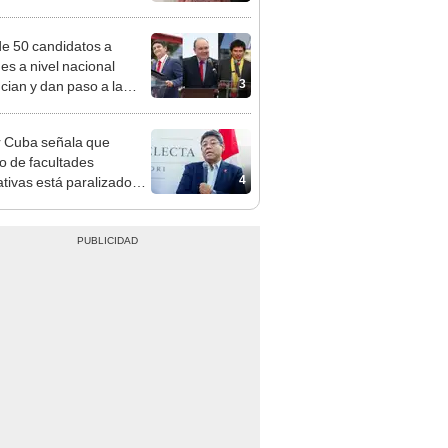
adrugada
e 50 candidatos a
des a nivel nacional
3
cian y dan paso a la
cción encubierta
 Cuba señala que
o de facultades
4
ativas está paralizado
trámite burocrático"