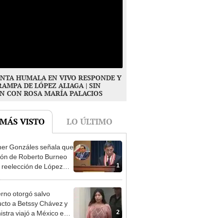
NTA HUMALA EN VIVO RESPONDE Y
RAMPA DE LÓPEZ ALIAGA | SIN
N CON ROSA MARÍA PALACIOS
 MÁS VISTO
LO ÚLTIMO
er Gonzáles señala que
ión de Roberto Burneo
1
 reelección de López
a no representan al JNE
rno otorgó salvo
cto a Betssy Chávez y
2
istra viajó a México en