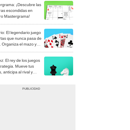
rgrama: ¡Descubre las
ras escondidas en
ro Mastergrama!
rio: El legendario juego
rtas que nunca pasa de
 Organiza el mazo y
stra tu habilidad.
z: El rey de los juegos
trategia. Mueve tus
, anticipa al rival y
gue el jaque mate.