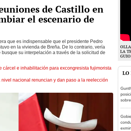
uniones de Castillo en
mbiar el escenario de
era que es indispensable que el presidente Pedro
OLLA
tuvo en la vivienda de Breña. De lo contrario, vería
LA T
usque su interpelación a través de la solicitud de
GUIO
 cárcel e inhabilitación para excongresista fujimorista
LO
 nivel nacional renuncian y dan paso a la reelección
Gunth
posic
sobre
Aliag
Gobie
condu
exmin