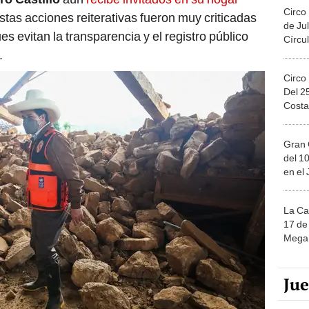
Circo
Estas acciones reiterativas fueron muy criticadas
de Jul
es evitan la transparencia y el registro público
Círcul
.
Circo
Del 2
Costa
Gran 
del 10
en el
La Ca
17 de 
Mega 
Ju