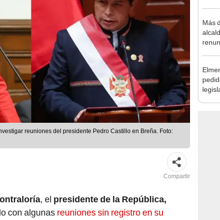
la m
Más d
alcal
renun
reele
Elmer
pedid
legisl
por "
nvestigar reuniones del presidente Pedro Castillo en Breña. Foto:
Compartir
ontraloría
, el
presidente de la República,
ado con algunas
reuniones sin registro en su