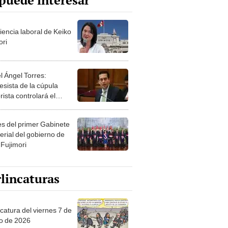
puede interesar
iencia laboral de Keiko
ori
l Ángel Torres:
esista de la cúpula
rista controlará el
r año del Senado
les del primer Gabinete
erial del gobierno de
 Fujimori
lincaturas
catura del viernes 7 de
o de 2026