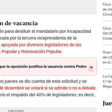
Circo
de Jul
Círcul
n de vacancia
Circo
ón para destituir al mandatario por incapacidad
Del 2
ada por la tercera vicepresidenta de la
Costa
s apoyada por diversos legisladores de las
 Popular y Renovación Popular
.
Gran 
del 10
en el
e la oposición justifica la vacancia contra Pedro
La Ca
mo jueves se dio cuenta de esta solicitud y se
17 de 
Mega 
de diciembre se votará si se admite o no a debate
.
io el respaldo del 40% de legisladores; es decir,
Ju