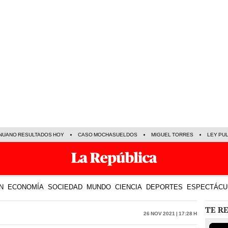
NUANO RESULTADOS HOY
CASO MOCHASUELDOS
MIGUEL TORRES
LEY PU
N
ECONOMÍA
SOCIEDAD
MUNDO
CIENCIA
DEPORTES
ESPECTÁCU
TE R
26 Nov 2021 | 17:28 h