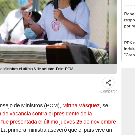
reele
Rober
respo
por r
alcal
PPK r
indul
"Creo
cárce
 Ministros el último 6 de octubre. Foto: PCM
Compartir
Consejo de Ministros (PCM),
Mirtha Vásquez
, se
 de vacancia contra el presidente de la
l fue presentada el último jueves 25 de noviembre
. La primera ministra aseveró que el país vive un