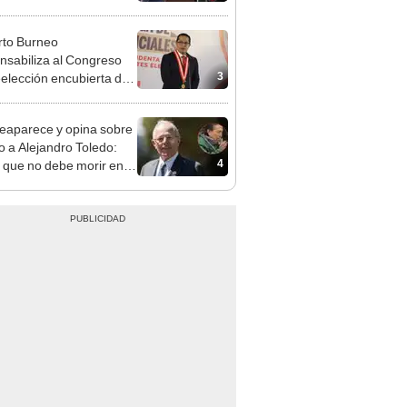
cción encubierta
to Burneo
nsabiliza al Congreso
3
eelección encubierta de
des
eaparece y opina sobre
to a Alejandro Toledo:
4
 que no debe morir en la
l"