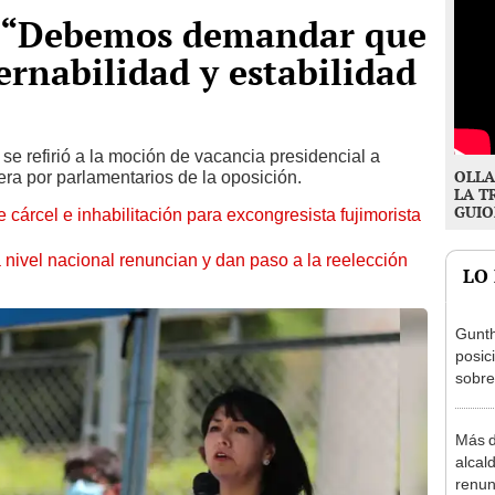
: “Debemos demandar que
ernabilidad y estabilidad
se refirió a la moción de vacancia presidencial a
OLLA
era por parlamentarios de la oposición.
LA T
GUIO
 cárcel e inhabilitación para excongresista fujimorista
 nivel nacional renuncian y dan paso a la reelección
LO
Gunth
posic
sobre
Aliag
Más d
alcal
renun