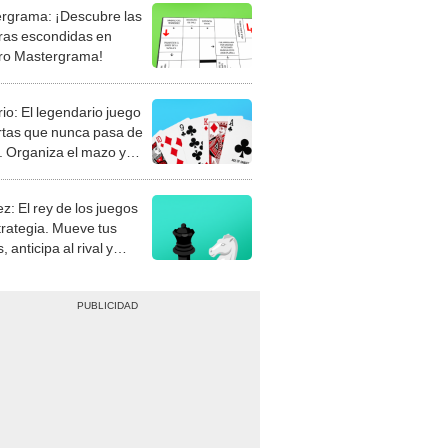
rgrama: ¡Descubre las
ras escondidas en
ro Mastergrama!
rio: El legendario juego
rtas que nunca pasa de
 Organiza el mazo y
stra tu habilidad.
z: El rey de los juegos
trategia. Mueve tus
, anticipa al rival y
gue el jaque mate.