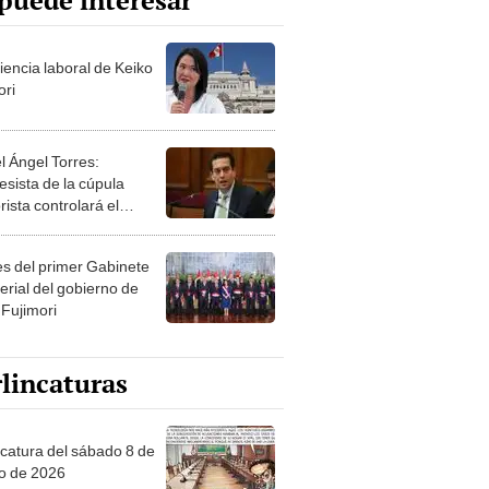
puede interesar
iencia laboral de Keiko
ori
l Ángel Torres:
esista de la cúpula
rista controlará el
r año del Senado
les del primer Gabinete
erial del gobierno de
 Fujimori
lincaturas
ncatura del sábado 8 de
o de 2026