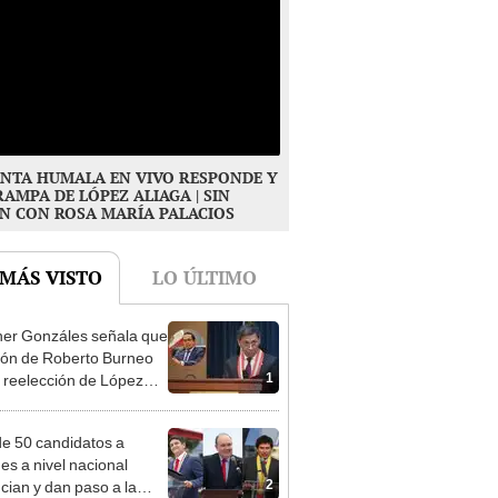
NTA HUMALA EN VIVO RESPONDE Y
RAMPA DE LÓPEZ ALIAGA | SIN
N CON ROSA MARÍA PALACIOS
 MÁS VISTO
LO ÚLTIMO
er Gonzáles señala que
ión de Roberto Burneo
1
 reelección de López
a no representan al JNE
e 50 candidatos a
des a nivel nacional
2
cian y dan paso a la