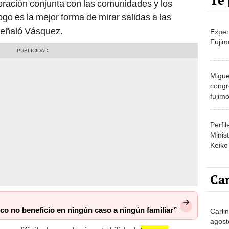
Te 
oración conjunta con las comunidades y los
go es la mejor forma de mirar salidas a las
 señaló Vásquez.
Exper
Fujim
Migue
congr
fujimo
prime
Perfi
Minist
Keiko
Car
co no beneficio en ningún caso a ningún familiar”
Carli
agost