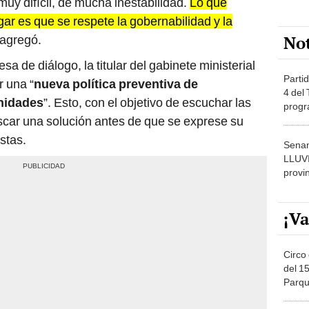
uy difícil, de mucha inestabilidad.
Lo que
r es que se respete la gobernabilidad y la
No
 agregó.
sa de diálogo, la titular del gabinete ministerial
Partid
 una “
nueva política preventiva de
4 del
nidades
”. Esto, con el objetivo de escuchar las
progr
car una solución antes de que se exprese su
dónde
stas.
Senam
LLUV
provi
¡Va
Circo 
del 15
Parqu
Migue