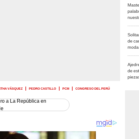
Maste
palab
nuest
Solita
de ca
moda.
demue
Ajedre
de es
piezas
consi
RTHA VÁSQUEZ
PEDRO CASTILLO
PCM
CONGRESO DEL PERÚ
ero a La República en
le