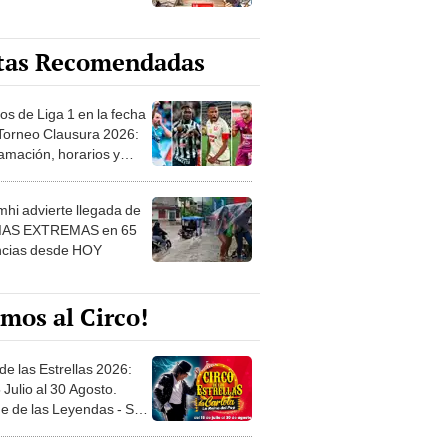
tas Recomendadas
os de Liga 1 en la fecha
 Torneo Clausura 2026:
amación, horarios y
 ver
hi advierte llegada de
IAS EXTREMAS en 65
ncias desde HOY
mos al Circo!
de las Estrellas 2026:
 Julio al 30 Agosto.
e de las Leyendas - San
l