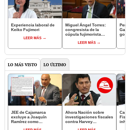
Experiencia laboral de
Miguel Ángel Torres:
Perfi
Keiko Fujimori
congresista de la
Gabin
cúpula fujimorista
gobi
LEER MÁS
controlará el primer año
Fujim
LEER MÁS
del Senado
LO MÁS VISTO
LO ÚLTIMO
JEE de Cajamarca
Ahora Nación sobre
Caso
excluye a Joaquín
investigaciones fiscales
Fisca
Ramírez como
contra Harvey
inhab
candidato a gobernador
Colchado: "El Ministerio
exco
LEER MÁS
LEER MÁS