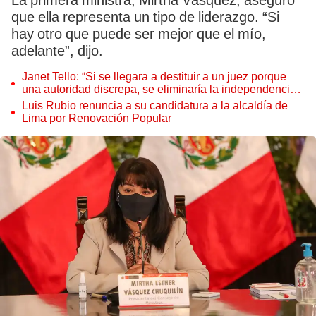
La primera ministra, Mirtha Vásquez, aseguró
que ella representa un tipo de liderazgo. “Si
hay otro que puede ser mejor que el mío,
adelante”, dijo.
Janet Tello: “Si se llegara a destituir a un juez porque
una autoridad discrepa, se eliminaría la independencia
judicial”
Luis Rubio renuncia a su candidatura a la alcaldía de
Lima por Renovación Popular