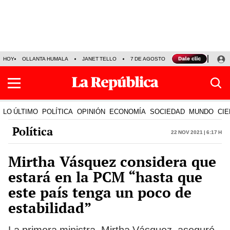
HOY
OLLANTA HUMALA
JANET TELLO
7 DE AGOSTO
TINKA RESULTADOS
LO ÚLTIMO
POLÍTICA
OPINIÓN
ECONOMÍA
SOCIEDAD
MUNDO
CIE
Política
22 Nov 2021 | 6:17 h
Mirtha Vásquez considera que
estará en la PCM “hasta que
este país tenga un poco de
estabilidad”