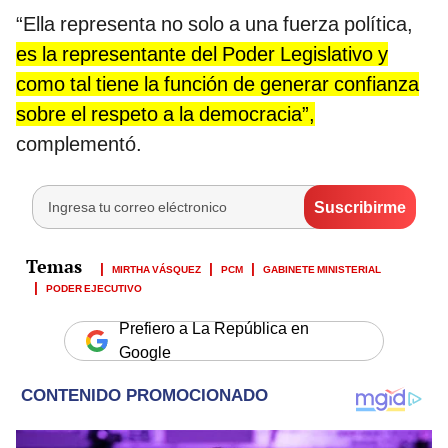
“Ella representa no solo a una fuerza política,
es la representante del Poder Legislativo y
como tal tiene la función de generar confianza
sobre el respeto a la democracia”,
complementó.
MIRTHA VÁSQUEZ
PCM
GABINETE MINISTERIAL
PODER EJECUTIVO
Prefiero a La República en
Google