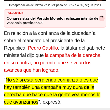
Desaprobación de Mirtha Vásquez pasó de 38% a 48%, según Ipsos
PUEDES VER:
Congresistas del Partido Morado rechazan intento de
vacancia presidencial
En relación a la confianza de la ciudadanía
sobre el mandato del presidente de la
República,
Pedro Castillo
, la titular del gabinete
ministerial dijo que
la campaña de la derecha
en su contra, no permite que se vean los
avances que han logrado
.
“
No sé si está perdiendo confianza o es que
hay también una campaña muy dura de la
derecha
que hace que la gente vea menos lo
que avanzamos
”, expresó.