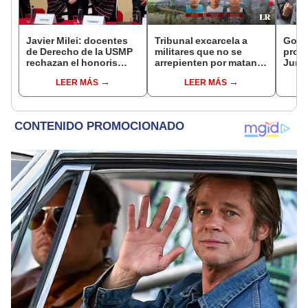
Javier Milei: docentes
Tribunal excarcela a
Gobie
de Derecho de la USMP
militares que no se
prom
rechazan el honoris
arrepienten por matanza
Junín
causa otorgado al
de cinco civiles
damn
LEER MÁS
LEER MÁS
presidente de Argentina
se qu