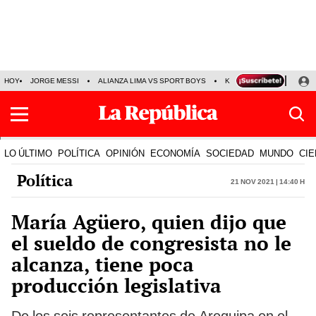
HOY
JORGE MESSI
ALIANZA LIMA VS SPORT BOYS
KENJI FUJIMORI
PRE
LO ÚLTIMO
POLÍTICA
OPINIÓN
ECONOMÍA
SOCIEDAD
MUNDO
CIE
Política
21 Nov 2021 | 14:40 h
María Agüero, quien dijo que
el sueldo de congresista no le
alcanza, tiene poca
producción legislativa