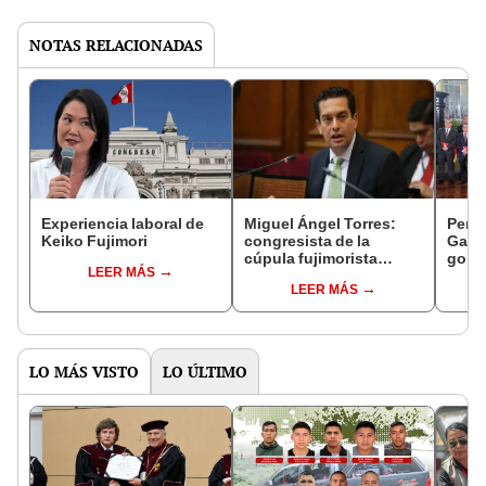
NOTAS RELACIONADAS
Experiencia laboral de
Miguel Ángel Torres:
Perfi
Keiko Fujimori
congresista de la
Gabin
cúpula fujimorista
gobi
LEER MÁS
controlará el primer año
Fujim
LEER MÁS
del Senado
LO MÁS VISTO
LO ÚLTIMO