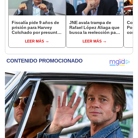
Fiscalía pide 9 años de
JNE avala trampa de
Cong
prisión para Harvey
Rafael López Aliaga que
Popul
Colchado por presunta
busca la reelección para
comis
negociación
la Municipalidad de
Cáma
LEER MÁS
LEER MÁS
incompatible y falsedad
Lima
ideológica