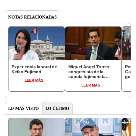
NOTAS RELACIONADAS
Experiencia laboral de
Miguel Ángel Torres:
Perfi
Keiko Fujimori
congresista de la
Gabin
cúpula fujimorista
gobi
LEER MÁS
controlará el primer año
Fujim
LEER MÁS
del Senado
LO MÁS VISTO
LO ÚLTIMO