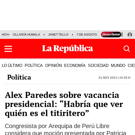
HOY
OLLANTA HUMALA
JANET TELLO
7 DE AGOSTO
TINKA RESULTADOS
LO ÚLTIMO
POLÍTICA
OPINIÓN
ECONOMÍA
SOCIEDAD
MUNDO
CIE
Política
21 Nov 2021 | 16:55 h
Alex Paredes sobre vacancia
presidencial: “Habría que ver
quién es el titiritero”
Congresista por Arequipa de Perú Libre
considera que moción presentada por Patricia