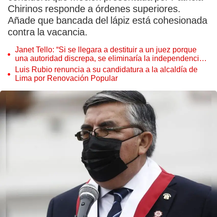
Chirinos responde a órdenes superiores.
Añade que bancada del lápiz está cohesionada
contra la vacancia.
Janet Tello: “Si se llegara a destituir a un juez porque
una autoridad discrepa, se eliminaría la independencia
judicial”
Luis Rubio renuncia a su candidatura a la alcaldía de
Lima por Renovación Popular