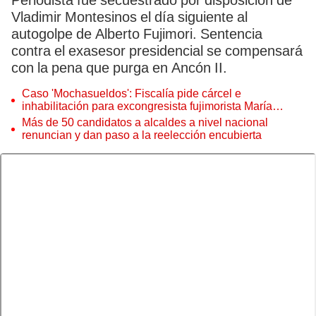
Periodista fue secuestrado por disposición de
Vladimir Montesinos el día siguiente al
autogolpe de Alberto Fujimori. Sentencia
contra el exasesor presidencial se compensará
con la pena que purga en Ancón II.
Caso 'Mochasueldos': Fiscalía pide cárcel e
inhabilitación para excongresista fujimorista María
Cordero Jon Tay
Más de 50 candidatos a alcaldes a nivel nacional
renuncian y dan paso a la reelección encubierta