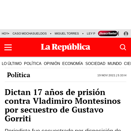
HOY
CASO MOCHASUELDOS
MIGUEL TORRES
LEY PULPÍN
PRECIO DEL
LO ÚLTIMO
POLÍTICA
OPINIÓN
ECONOMÍA
SOCIEDAD
MUNDO
CIE
Política
19 Nov 2021 | 5:33 h
Dictan 17 años de prisión
contra Vladimiro Montesinos
por secuestro de Gustavo
Gorriti