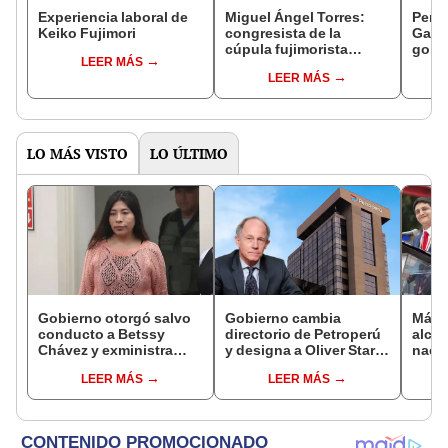
Experiencia laboral de
Miguel Ángel Torres:
Perfi
Keiko Fujimori
congresista de la
Gabin
cúpula fujimorista
gobi
LEER MÁS
controlará el primer año
Fujim
LEER MÁS
del Senado
LO MÁS VISTO
LO ÚLTIMO
Gobierno otorgó salvo
Gobierno cambia
Más d
conducto a Betssy
directorio de Petroperú
alcal
Chávez y exministra
y designa a Oliver Stark
nacio
viajó a México en la
como presidente de la
dan p
LEER MÁS
LEER MÁS
madrugada
empresa estatal
encu