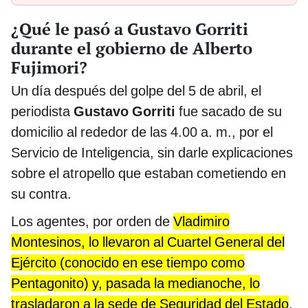
¿Qué le pasó a Gustavo Gorriti
durante el gobierno de Alberto
Fujimori?
Un día después del golpe del 5 de abril, el
periodista
Gustavo Gorriti
fue sacado de su
domicilio al rededor de las 4.00 a. m., por el
Servicio de Inteligencia, sin darle explicaciones
sobre el atropello que estaban cometiendo en
su contra.
Los agentes, por orden de
Vladimiro
Montesinos, lo llevaron al Cuartel General del
Ejército (conocido en ese tiempo como
Pentagonito) y, pasada la medianoche, lo
trasladaron a la sede de Seguridad del Estado
.