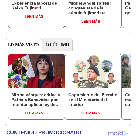
Experiencia laboral de
Miguel Ángel Torres:
Perfi
Keiko Fujimori
congresista de la
Gabin
cúpula fujimorista
gobi
LEER MÁS
controlará el primer año
Fujim
LEER MÁS
del Senado
LO MÁS VISTO
LO ÚLTIMO
Mirtha Vásquez critica a
Copamiento del Ejército
Canci
Patricia Benavides por
en el Ministerio del
muert
intentar aplicar ley de
Interior
compa
amnistia: "Es la
114 d
LEER MÁS
LEER MÁS
consolidación de un
capt
pacto antiderechos"