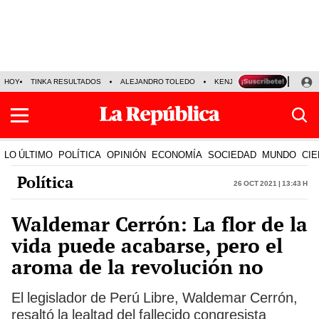
HOY
TINKA RESULTADOS
ALEJANDRO TOLEDO
KENJI FUJIMORI
PRECIO
LO ÚLTIMO
POLÍTICA
OPINIÓN
ECONOMÍA
SOCIEDAD
MUNDO
CIE
Política
26 Oct 2021 | 13:43 h
Waldemar Cerrón: La flor de la
vida puede acabarse, pero el
aroma de la revolución no
El legislador de Perú Libre, Waldemar Cerrón,
resaltó la lealtad del fallecido congresista