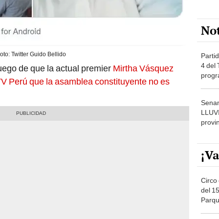
No
oto: Twitter Guido Bellido
Partid
4 del
uego de que la actual premier
Mirtha Vásquez
progr
TV Perú que la asamblea constituyente no es
dónde
Senam
LLUV
provi
¡Va
Circo 
del 15
Parqu
Migue