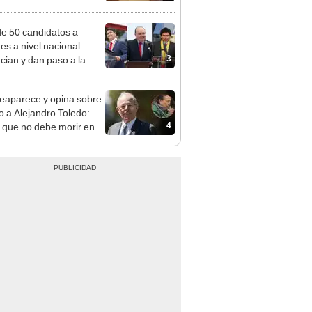
a no representan al JNE
e 50 candidatos a
des a nivel nacional
3
cian y dan paso a la
cción encubierta
eaparece y opina sobre
to a Alejandro Toledo:
4
 que no debe morir en la
l"