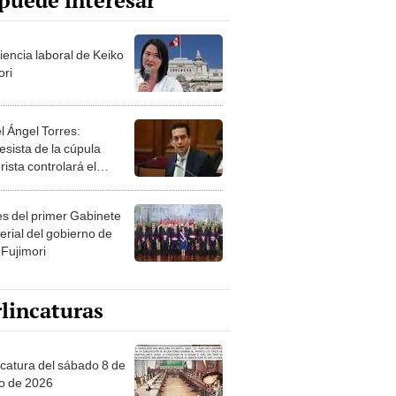
puede interesar
iencia laboral de Keiko
ori
l Ángel Torres:
esista de la cúpula
rista controlará el
r año del Senado
les del primer Gabinete
erial del gobierno de
 Fujimori
lincaturas
ncatura del sábado 8 de
o de 2026