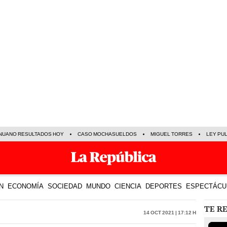
NUANO RESULTADOS HOY
CASO MOCHASUELDOS
MIGUEL TORRES
LEY PU
N
ECONOMÍA
SOCIEDAD
MUNDO
CIENCIA
DEPORTES
ESPECTÁCU
TE R
14 Oct 2021 | 17:12 h