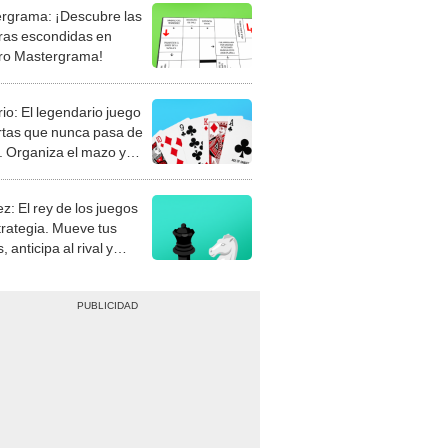
rgrama: ¡Descubre las
ras escondidas en
ro Mastergrama!
rio: El legendario juego
rtas que nunca pasa de
 Organiza el mazo y
stra tu habilidad.
z: El rey de los juegos
trategia. Mueve tus
, anticipa al rival y
gue el jaque mate.