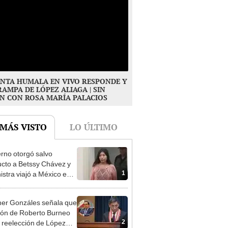
NTA HUMALA EN VIVO RESPONDE Y
RAMPA DE LÓPEZ ALIAGA | SIN
N CON ROSA MARÍA PALACIOS
 MÁS VISTO
LO ÚLTIMO
rno otorgó salvo
cto a Betssy Chávez y
1
istra viajó a México en
adrugada
er Gonzáles señala que
ión de Roberto Burneo
2
 reelección de López