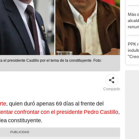
Aliag
Más d
alcal
renun
reele
PPK r
indul
"Creo
 el presidente Castillo por el tema de la constituyente. Foto:
cárce
Compartir
rte
, quien duró apenas 69 días al frente del
ntentar confrontar con el presidente Pedro Castillo
,
lea constituyente.