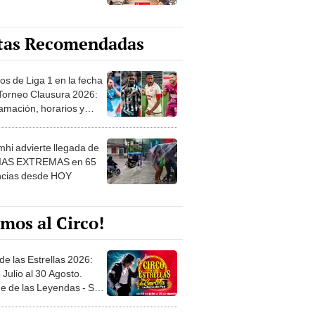
tas Recomendadas
os de Liga 1 en la fecha
 Torneo Clausura 2026:
amación, horarios y
 ver
hi advierte llegada de
IAS EXTREMAS en 65
ncias desde HOY
mos al Circo!
de las Estrellas 2026:
 Julio al 30 Agosto.
e de las Leyendas - San
l