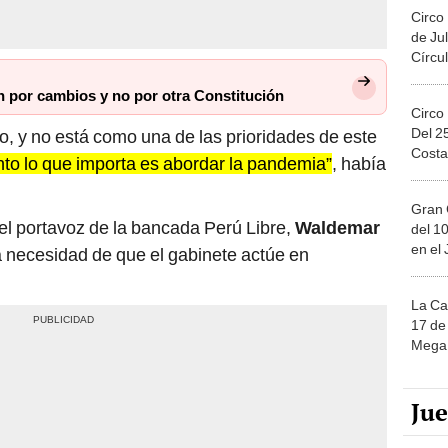
Circo
de Jul
Círcul
n por cambios y no por otra Constitución
Circo
Del 2
o, y no está como una de las prioridades de este
Costa
o lo que importa es abordar la pandemia”
, había
Gran 
 el portavoz de la bancada Perú Libre,
Waldemar
del 10
en el
la necesidad de que el gabinete actúe en
La Ca
17 de 
Mega 
Ju