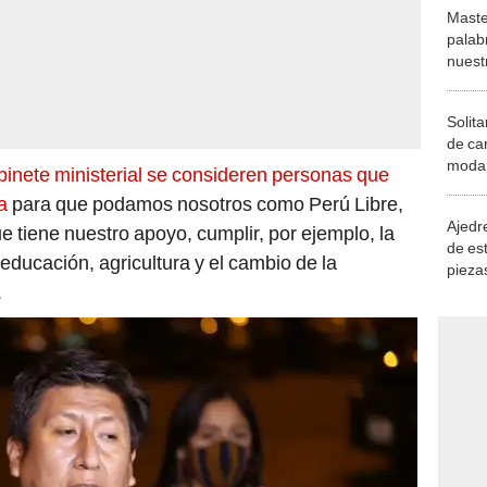
Maste
palab
nuest
Solita
de ca
moda.
binete ministerial se consideren personas que
demue
a
para que podamos nosotros como Perú Libre,
Ajedre
ue tiene nuestro apoyo, cumplir, por ejemplo, la
de es
educación, agricultura y el cambio de la
piezas
.
consi