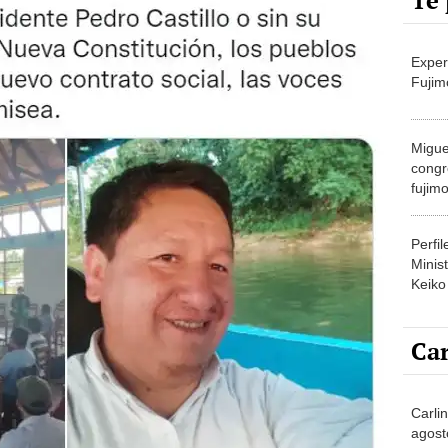
Te 
Exper
Fujim
Migue
congr
fujimo
prime
Perfi
Minist
Keiko
Car
Carli
agost