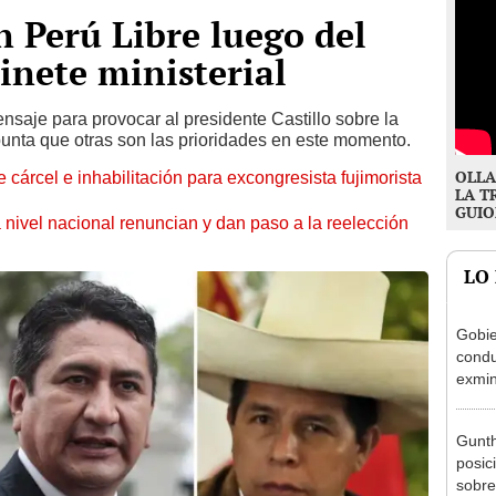
 Perú Libre luego del
inete ministerial
ensaje para provocar al presidente Castillo sobre la
nta que otras son las prioridades en este momento.
OLLA
 cárcel e inhabilitación para excongresista fujimorista
LA T
GUIO
 nivel nacional renuncian y dan paso a la reelección
LO
Gobie
condu
exmin
la m
Gunth
posic
sobre