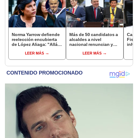
Norma Yarrow defiende
Más de 50 candidatos a
Caso
reelección encubierta
alcaldes a nivel
Fisca
de López Aliaga: "Allá el
nacional renuncian y
inhab
Jurado que se deja
dan paso a la reelección
exco
LEER MÁS
LEER MÁS
sacar la vuelta"
encubierta
fujim
Cord