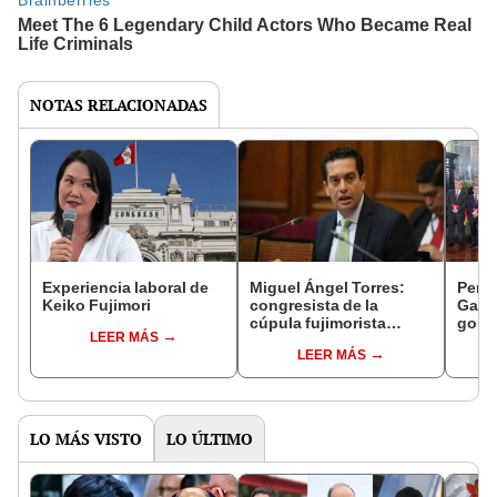
NOTAS RELACIONADAS
Experiencia laboral de
Miguel Ángel Torres:
Perfi
Keiko Fujimori
congresista de la
Gabin
cúpula fujimorista
gobi
LEER MÁS
controlará el primer año
Fujim
LEER MÁS
del Senado
LO MÁS VISTO
LO ÚLTIMO