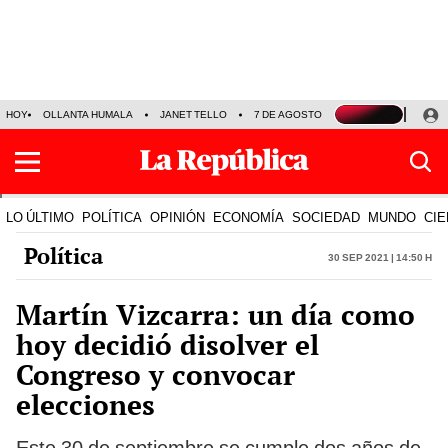
HOY
OLLANTA HUMALA
JANET TELLO
7 DE AGOSTO
TINKA RESULTADOS
LO ÚLTIMO
POLÍTICA
OPINIÓN
ECONOMÍA
SOCIEDAD
MUNDO
CIE
Política
30 Sep 2021 | 14:50 h
Martín Vizcarra: un día como
hoy decidió disolver el
Congreso y convocar
elecciones