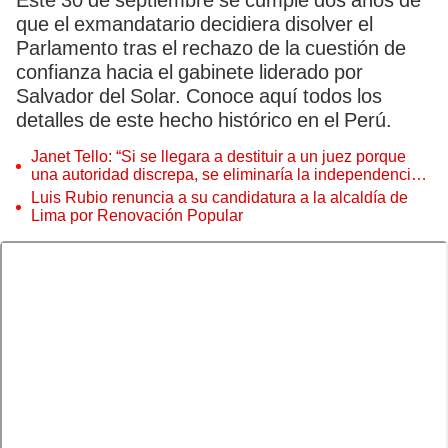
Este 30 de septiembre se cumple dos años de
que el exmandatario decidiera disolver el
Parlamento tras el rechazo de la cuestión de
confianza hacia el gabinete liderado por
Salvador del Solar. Conoce aquí todos los
detalles de este hecho histórico en el Perú.
Janet Tello: “Si se llegara a destituir a un juez porque
una autoridad discrepa, se eliminaría la independencia
judicial”
Luis Rubio renuncia a su candidatura a la alcaldía de
Lima por Renovación Popular