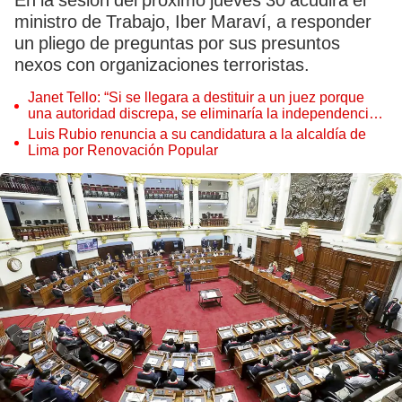
En la sesión del próximo jueves 30 acudirá el
ministro de Trabajo, Iber Maraví, a responder
un pliego de preguntas por sus presuntos
nexos con organizaciones terroristas.
Janet Tello: “Si se llegara a destituir a un juez porque
una autoridad discrepa, se eliminaría la independencia
judicial”
Luis Rubio renuncia a su candidatura a la alcaldía de
Lima por Renovación Popular