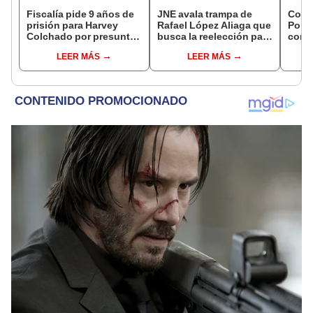
Fiscalía pide 9 años de
JNE avala trampa de
Cong
prisión para Harvey
Rafael López Aliaga que
Popul
Colchado por presunta
busca la reelección para
comis
negociación
la Municipalidad de
Cáma
LEER MÁS
LEER MÁS
incompatible y falsedad
Lima
ideológica