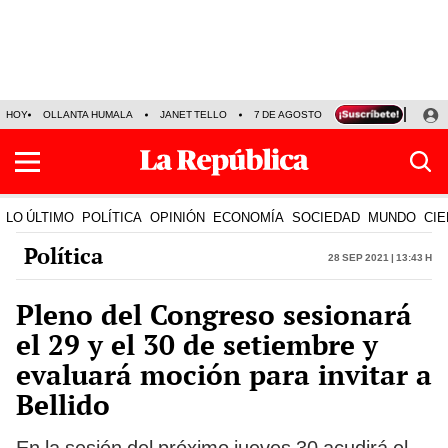
HOY
OLLANTA HUMALA
JANET TELLO
7 DE AGOSTO
TINKA RESULTADOS
LO ÚLTIMO
POLÍTICA
OPINIÓN
ECONOMÍA
SOCIEDAD
MUNDO
CIE
Política
28 Sep 2021 | 13:43 h
Pleno del Congreso sesionará
el 29 y el 30 de setiembre y
evaluará moción para invitar a
Bellido