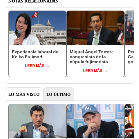
NOTAS RELACIONADAS
Experiencia laboral de
Miguel Ángel Torres:
Perfi
Keiko Fujimori
congresista de la
Gabin
cúpula fujimorista
gobi
LEER MÁS
controlará el primer año
Fujim
LEER MÁS
del Senado
LO MÁS VISTO
LO ÚLTIMO