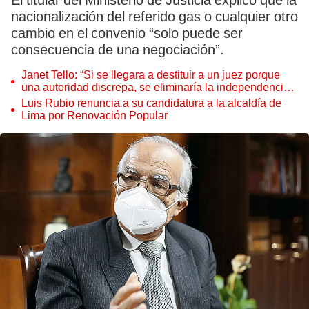
El titular del Ministerio de Justicia explicó que la
nacionalización del referido gas o cualquier otro
cambio en el convenio “solo puede ser
consecuencia de una negociación”.
Janet Tello: “Si se llegara a destituir a un juez porque
una autoridad discrepa, se eliminaría la independencia
judicial”
Luis Rubio renuncia a su candidatura a la alcaldía de
Lima por Renovación Popular