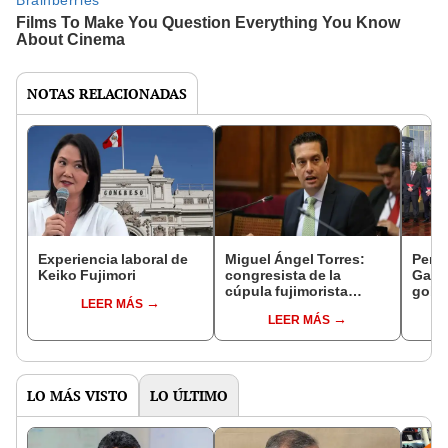
NOTAS RELACIONADAS
Experiencia laboral de
Miguel Ángel Torres:
Perfi
Keiko Fujimori
congresista de la
Gabin
cúpula fujimorista
gobi
LEER MÁS
controlará el primer año
Fujim
LEER MÁS
del Senado
LO MÁS VISTO
LO ÚLTIMO