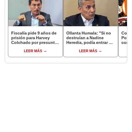
Fiscalía pide 9 años de
Ollanta Humala: "Si no
Cong
prisión para Harvey
destruían a Nadine
Popul
Colchado por presunta
Heredia, podía entrar en
comis
negociación
el 2021 o el 2026"
Cáma
LEER MÁS
LEER MÁS
incompatible y falsedad
ideológica