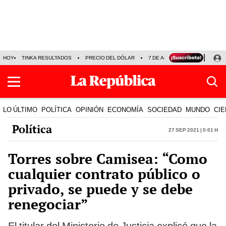
HOY
TINKA RESULTADOS
PRECIO DEL DÓLAR
7 DE AGOSTO
OLLANTA H
LO ÚLTIMO
POLÍTICA
OPINIÓN
ECONOMÍA
SOCIEDAD
MUNDO
CIE
Política
27 Sep 2021 | 0:01 h
Torres sobre Camisea: “Como
cualquier contrato público o
privado, se puede y se debe
renegociar”