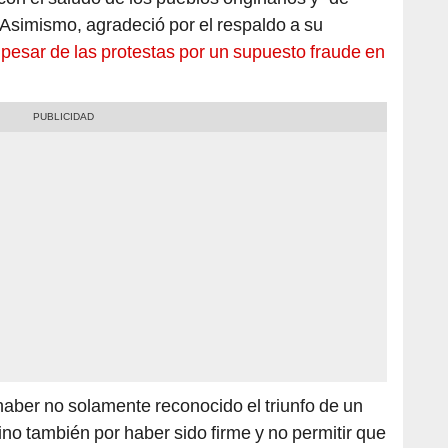
haber no solamente reconocido el triunfo de un
no también por haber sido firme y no permitir que
o, y agregó que la democracia “no puede tener
”.