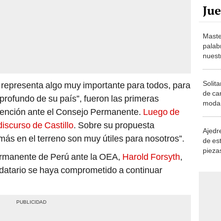
Maste
palab
nuest
Solita
d representa algo muy importante para todos, para
de ca
profundo de su país”, fueron las primeras
moda.
vención ante el Consejo Permanente.
Luego de
demue
 discurso de Castillo
. Sobre su propuesta
Ajedre
ás en el terreno son muy útiles para nosotros”.
de es
piezas
permanente de Perú ante la OEA,
Harold Forsyth
,
consi
datario se haya comprometido a continuar