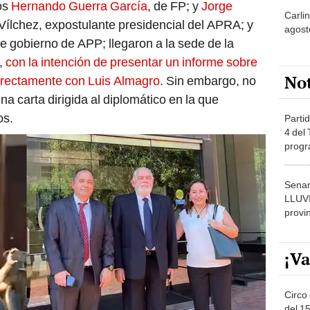
e gobierno de APP; llegaron a la sede de la
,
con la intención de presentar un informe sobre
No
directamente con Luis Almagro
. Sin embargo, no
na carta dirigida al diplomático en la que
os.
Partid
4 del
progr
dónde
Senam
LLUV
provi
¡Va
Circo 
del 15
Parqu
Migue