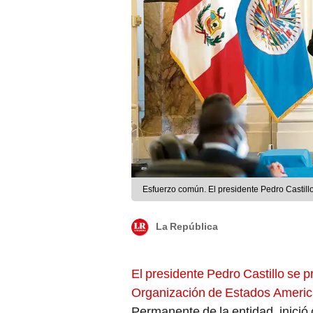
Esfuerzo común. El presidente Pedro Castill
La República
El presidente Pedro Castillo se p
Organización de Estados Ameri
Permanente de la entidad, inició 
aquellos que no han tenido voz”.
designación como mandatario,
a