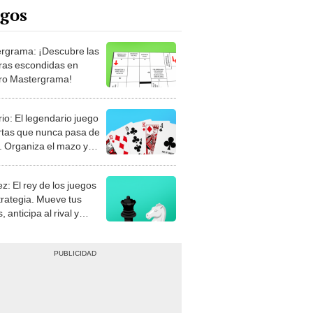
rgrama: ¡Descubre las
ras escondidas en
ro Mastergrama!
rio: El legendario juego
rtas que nunca pasa de
 Organiza el mazo y
stra tu habilidad.
z: El rey de los juegos
trategia. Mueve tus
, anticipa al rival y
gue el jaque mate.