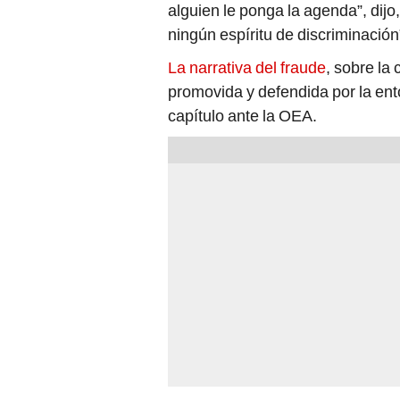
La narrativa del fraude
, sobre la
promovida y defendida por la en
capítulo ante la OEA.
Los entonces congresistas elect
Montoya
, de RP; junto con Nidia