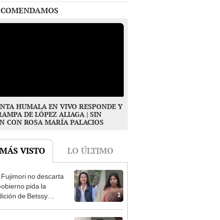
NTA HUMALA EN VIVO RESPONDE Y
RAMPA DE LÓPEZ ALIAGA | SIN
N CON ROSA MARÍA PALACIOS
 MÁS VISTO
LO ÚLTIMO
 Fujimori no descarta
obierno pida la
1
dición de Betssy
z: "Está dentro de
ras facultades"
rno otorgó salvo
cto a Betssy Chávez y
2
istra viajó a México en