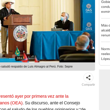
la m
Más d
alcal
renun
reele
Norma
reele
López
que s
o saludó respaldo de Luis Almagro al Perú. Foto: Sepre
Compartir
resentó ayer por primera vez ante la
canos (OEA)
. Su discurso, ante el Consejo
con el saludo de los pueblos originarios y “de
 Asimismo, agradeció por el respaldo a su
 pesar de las protestas por un supuesto fraude en