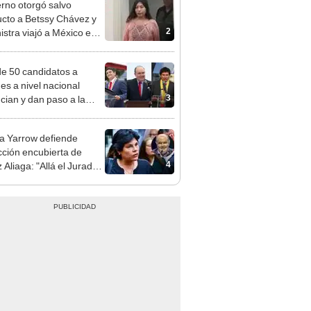
adrugada
e 50 candidatos a
des a nivel nacional
3
cian y dan paso a la
cción encubierta
 Yarrow defiende
cción encubierta de
4
 Aliaga: "Allá el Jurado
e deja sacar la vuelta"