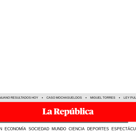
NUANO RESULTADOS HOY
CASO MOCHASUELDOS
MIGUEL TORRES
LEY PU
N
ECONOMÍA
SOCIEDAD
MUNDO
CIENCIA
DEPORTES
ESPECTÁCU
TE R
21 Sep 2021 | 13:11 h