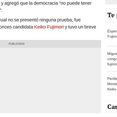
Te 
 cual no se presentó ninguna prueba, fue
tonces candidata
Keiko Fujimori
y tuvo un breve
Exper
Fujim
Migue
congr
fujimo
prime
Perfi
Minist
Keiko
Car
os
Hernando Guerra García
, de FP; y
Jorge
Carlin
 Vílchez, expostulante presidencial del APRA; y
agost