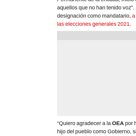
las elecciones generales 2021
.
“Quiero agradecer a la
OEA
por 
hijo del pueblo como Gobierno, si
alguien le ponga la agenda”, dij
ningún espíritu de discriminación