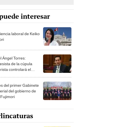
puede interesar
iencia laboral de Keiko
ori
l Ángel Torres:
esista de la cúpula
rista controlará el
r año del Senado
les del primer Gabinete
erial del gobierno de
 Fujimori
lincaturas
catura del viernes 7 de
o de 2026