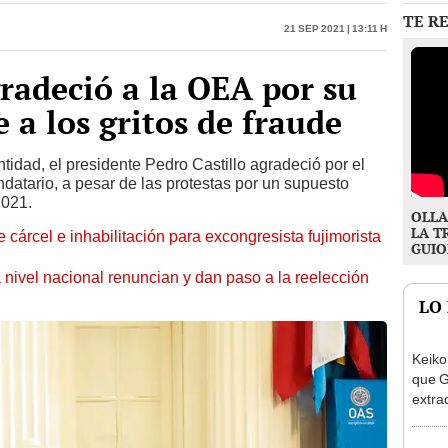
gradeció a la OEA por su
e a los gritos de fraude
idad, el presidente Pedro Castillo agradeció por el
atario, a pesar de las protestas por un supuesto
2021.
OLLA
LA T
 cárcel e inhabilitación para excongresista fujimorista
GUIO
 nivel nacional renuncian y dan paso a la reelección
LO
Keiko
que G
extra
Cháve
nuest
Gobie
condu
exmin