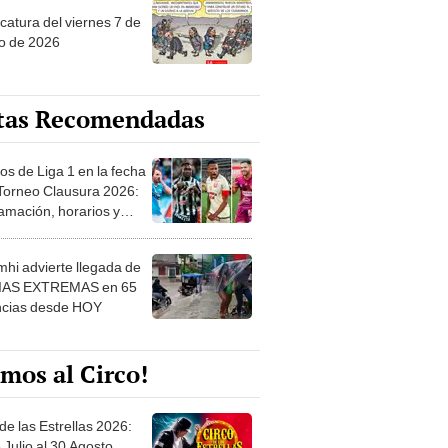
tas Recomendadas
os de Liga 1 en la fecha
 Torneo Clausura 2026:
amación, horarios y
 ver
hi advierte llegada de
IAS EXTREMAS en 65
ncias desde HOY
mos al Circo!
de las Estrellas 2026:
 Julio al 30 Agosto.
e de las Leyendas - San
l