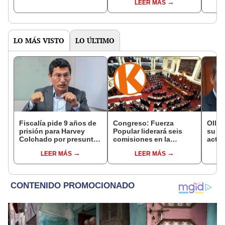
LEER MÁS
del Senado
LO MÁS VISTO
LO ÚLTIMO
Fiscalía pide 9 años de
Congreso: Fuerza
Olla
prisión para Harvey
Popular liderará seis
su ca
Colchado por presunta
comisiones en la
activ
negociación
Cámara de Diputados
Fujim
LEER MÁS
LEER MÁS
incompatible y falsedad
recib
ideológica
recib