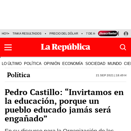
HOY
TINKA RESULTADOS
PRECIO DEL DÓLAR
7 DE AGOSTO
OLLANTA H
LO ÚLTIMO
POLÍTICA
OPINIÓN
ECONOMÍA
SOCIEDAD
MUNDO
CIE
Política
21 Sep 2021 | 18:49 h
Pedro Castillo: “Invirtamos en
la educación, porque un
pueblo educado jamás será
engañado”