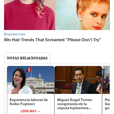
NOTAS RELACIONADAS
Experiencia laboral de
Miguel Ángel Torres:
Perfi
Keiko Fujimori
congresista de la
Gabin
cúpula fujimorista
gobi
LEER MÁS
controlará el primer año
Fujim