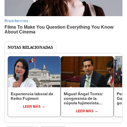
NOTAS RELACIONADAS
Experiencia laboral de
Miguel Ángel Torres:
Perfi
Keiko Fujimori
congresista de la
Gabin
cúpula fujimorista
gobi
LEER MÁS
controlará el primer año
Fujim
LEER MÁS
del Senado