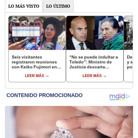
LO MÁS VISTO
LO ÚLTIMO
Seis visitantes
“No se puede indultar a
De fa
registraron reuniones
Toledo”: Ministro de
y sob
con Keiko Fujimori en
Justicia descarta
por R
las mismas horas que la
beneficio para el
LEER MÁS
LEER MÁS
presidenta se
exmandatario
encontraba en Junín