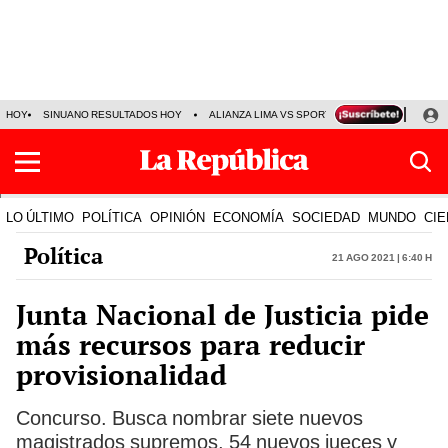
HOY
SINUANO RESULTADOS HOY
ALIANZA LIMA VS SPORT BOYS
JORGE MES
LO ÚLTIMO
POLÍTICA
OPINIÓN
ECONOMÍA
SOCIEDAD
MUNDO
CIE
Política
21 Ago 2021 | 6:40 h
Junta Nacional de Justicia pide
más recursos para reducir
provisionalidad
Concurso. Busca nombrar siete nuevos
magistrados supremos, 54 nuevos jueces y