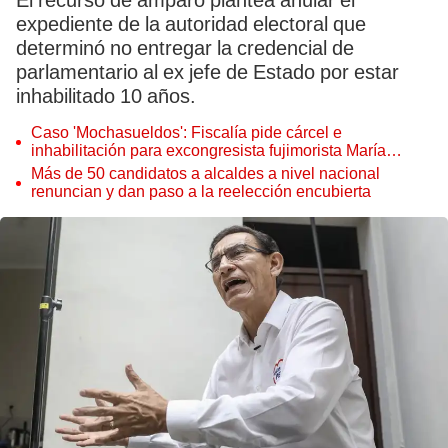
El recurso de amparo plantea anular el
expediente de la autoridad electoral que
determinó no entregar la credencial de
parlamentario al ex jefe de Estado por estar
inhabilitado 10 años.
Caso 'Mochasueldos': Fiscalía pide cárcel e
inhabilitación para excongresista fujimorista María
Cordero Jon Tay
Más de 50 candidatos a alcaldes a nivel nacional
renuncian y dan paso a la reelección encubierta