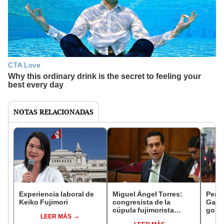
NOTAS RELACIONADAS
Experiencia laboral de
Miguel Ángel Torres:
Perfi
Keiko Fujimori
congresista de la
Gabin
cúpula fujimorista
gobi
LEER MÁS
controlará el primer año
Fujim