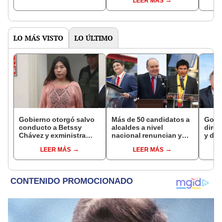
LEER MÁS
del Senado
LO MÁS VISTO
LO ÚLTIMO
Gobierno otorgó salvo
Más de 50 candidatos a
Gobi
conducto a Betssy
alcaldes a nivel
direc
Chávez y exministra
nacional renuncian y
y des
viajó a México en la
dan paso a la reelección
como 
LEER MÁS
LEER MÁS
madrugada
encubierta
empre