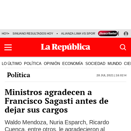
HOY
SINUANO RESULTADOS HOY
ALIANZA LIMA VS SPORT BOYS
JORGE MES
LO ÚLTIMO
POLÍTICA
OPINIÓN
ECONOMÍA
SOCIEDAD
MUNDO
CIE
Política
28 Jul 2021 | 16:02 h
Ministros agradecen a
Francisco Sagasti antes de
dejar sus cargos
Waldo Mendoza, Nuria Esparch, Ricardo
Cuenca, entre otros, le agradecieron al