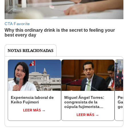
NOTAS RELACIONADAS
Experiencia laboral de
Miguel Ángel Torres:
Perfi
Keiko Fujimori
congresista de la
Gabin
cúpula fujimorista
gobi
LEER MÁS
controlará el primer año
Fujim
LEER MÁS
del Senado