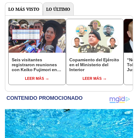
LO MÁS VISTO
LO ÚLTIMO
Seis visitantes
Copamiento del Ejército
“No s
registraron reuniones
en el Ministerio del
Toled
con Keiko Fujimori en
Interior
Justi
las mismas horas que la
benef
LEER MÁS
LEER MÁS
presidenta se
exma
encontraba en Junín