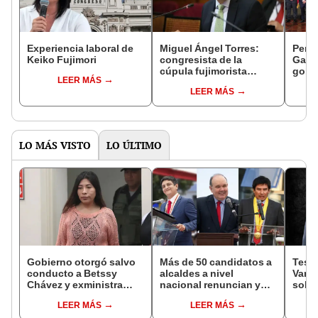
Experiencia laboral de
Miguel Ángel Torres:
Perfi
Keiko Fujimori
congresista de la
Gabin
cúpula fujimorista
gobi
LEER MÁS
controlará el primer año
Fujim
LEER MÁS
del Senado
LO MÁS VISTO
LO ÚLTIMO
Gobierno otorgó salvo
Más de 50 candidatos a
Testi
conducto a Betssy
alcaldes a nivel
Varil
Chávez y exministra
nacional renuncian y
sobo
viajó a México en la
dan paso a la reelección
Orell
LEER MÁS
LEER MÁS
madrugada
encubierta