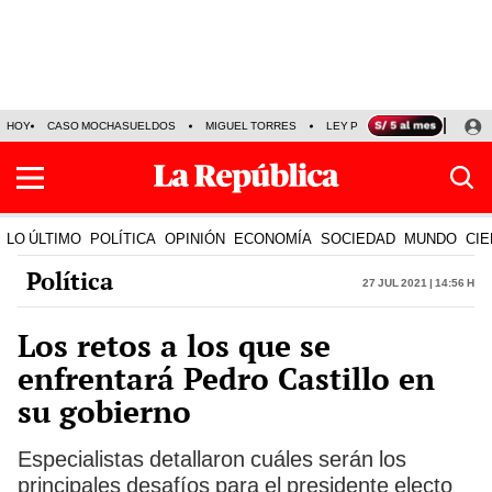
HOY
CASO MOCHASUELDOS
MIGUEL TORRES
LEY PULPÍN
PRECIO DEL
LO ÚLTIMO
POLÍTICA
OPINIÓN
ECONOMÍA
SOCIEDAD
MUNDO
CIE
Política
27 Jul 2021 | 14:56 h
Los retos a los que se
enfrentará Pedro Castillo en
su gobierno
Especialistas detallaron cuáles serán los
principales desafíos para el presidente electo