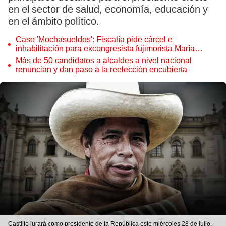
en el sector de salud, economía, educación y
en el ámbito político.
Caso 'Mochasueldos': Fiscalía pide cárcel e
inhabilitación para excongresista fujimorista María
Cordero Jon Tay
Más de 50 candidatos a alcaldes a nivel nacional
renuncian y dan paso a la reelección encubierta
Castillo jurará como presidente de la República este miércoles 28 de julio.