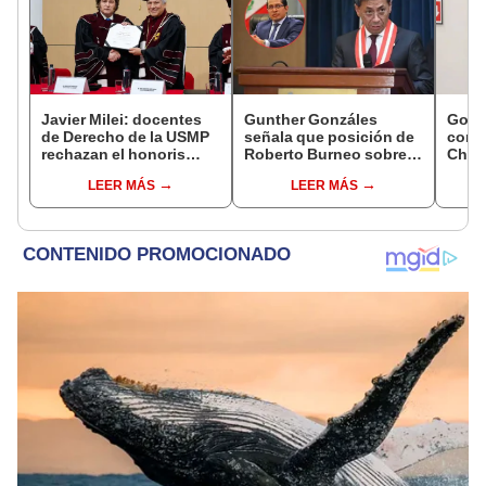
Javier Milei: docentes
Gunther Gonzáles
Gobi
de Derecho de la USMP
señala que posición de
cond
rechazan el honoris
Roberto Burneo sobre
Cháve
causa otorgado al
reelección de López
viajó
LEER MÁS
LEER MÁS
presidente de Argentina
Aliaga no representan al
madr
JNE