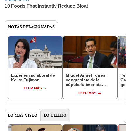
NOTAS RELACIONADAS
Experiencia laboral de
Miguel Ángel Torres:
Perfi
Keiko Fujimori
congresista de la
Gabin
cúpula fujimorista
gobi
LEER MÁS
controlará el primer año
Fujim
LEER MÁS
del Senado
LO MÁS VISTO
LO ÚLTIMO