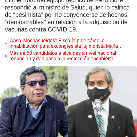
El miembro del equipo técnico de Perú Libre
respondió al ministro de Salud, quien lo calificó
de “pesimista” por no convencerse de hechos
“demostrables” en relación a la adquisición de
vacunas contra COVID-19.
Caso 'Mochasueldos': Fiscalía pide cárcel e
inhabilitación para excongresista fujimorista María
Cordero Jon Tay
Más de 50 candidatos a alcaldes a nivel nacional
renuncian y dan paso a la reelección encubierta