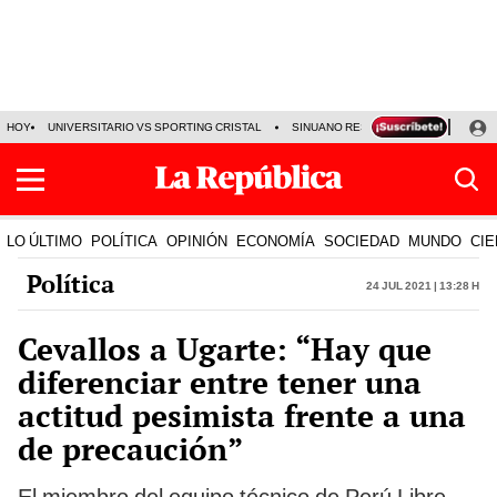
HOY
UNIVERSITARIO VS SPORTING CRISTAL
SINUANO RESULTADOS HOY
CA
LO ÚLTIMO
POLÍTICA
OPINIÓN
ECONOMÍA
SOCIEDAD
MUNDO
CIE
Política
24 Jul 2021 | 13:28 h
Cevallos a Ugarte: “Hay que
diferenciar entre tener una
actitud pesimista frente a una
de precaución”