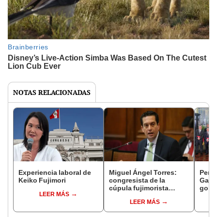
NOTAS RELACIONADAS
Experiencia laboral de
Miguel Ángel Torres:
Perfi
Keiko Fujimori
congresista de la
Gabin
cúpula fujimorista
gobi
LEER MÁS
controlará el primer año
Fujim
LEER MÁS
del Senado