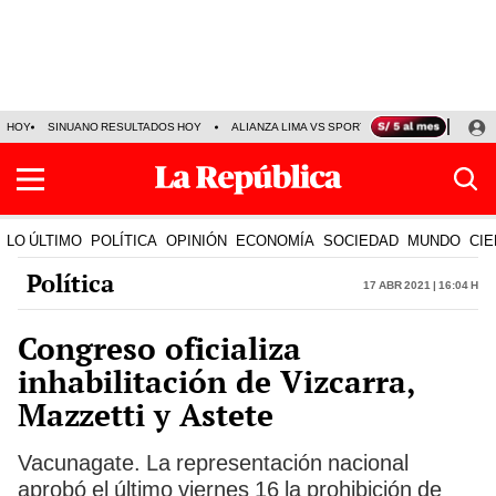
HOY
SINUANO RESULTADOS HOY
ALIANZA LIMA VS SPORT BOYS
JORGE MES
LO ÚLTIMO
POLÍTICA
OPINIÓN
ECONOMÍA
SOCIEDAD
MUNDO
CIE
Política
17 Abr 2021 | 16:04 h
Congreso oficializa
inhabilitación de Vizcarra,
Mazzetti y Astete
Vacunagate. La representación nacional
aprobó el último viernes 16 la prohibición de