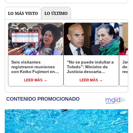
LO MÁS VISTO
LO ÚLTIMO
Seis visitantes
“No se puede indultar a
Javie
registraron reuniones
Toledo”: Ministro de
de D
con Keiko Fujimori en
Justicia descarta
recha
las mismas horas que la
beneficio para el
causa
LEER MÁS
LEER MÁS
presidenta se
exmandatario
presi
encontraba en Junín