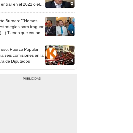
"
to Burneo: ""Hemos
 estrategias para fraguar
3
 (...) Tienen que conocer
a lista"
eso: Fuerza Popular
ará seis comisiones en la
4
ra de Diputados