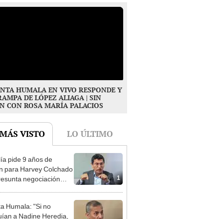
NTA HUMALA EN VIVO RESPONDE Y
RAMPA DE LÓPEZ ALIAGA | SIN
N CON ROSA MARÍA PALACIOS
 MÁS VISTO
LO ÚLTIMO
lía pide 9 años de
ón para Harvey Colchado
1
resunta negociación
patible y falsedad
ógica
ta Humala: "Si no
uían a Nadine Heredia,
2
 entrar en el 2021 o el