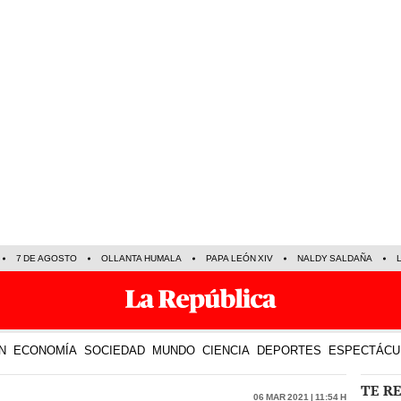
7 DE AGOSTO
OLLANTA HUMALA
PAPA LEÓN XIV
NALDY SALDAÑA
N
ECONOMÍA
SOCIEDAD
MUNDO
CIENCIA
DEPORTES
ESPECTÁCU
TE R
06 Mar 2021 | 11:54 h