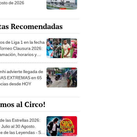
tas Recomendadas
os de Liga 1 en la fecha
 Torneo Clausura 2026:
amación, horarios y
 ver
hi advierte llegada de
IAS EXTREMAS en 65
ncias desde HOY
mos al Circo!
de las Estrellas 2026:
 Julio al 30 Agosto.
e de las Leyendas - San
l