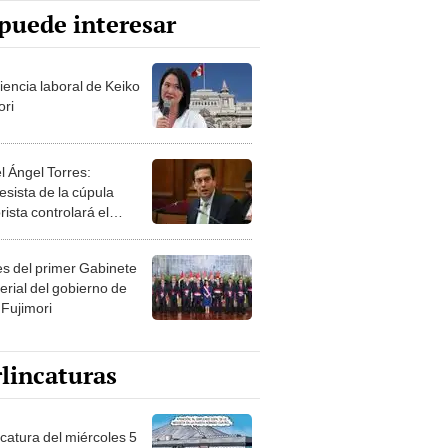
puede interesar
iencia laboral de Keiko
ori
l Ángel Torres:
esista de la cúpula
rista controlará el
r año del Senado
les del primer Gabinete
erial del gobierno de
 Fujimori
lincaturas
ncatura del miércoles 5
osto de 2026