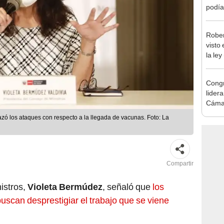
2026
Rober
visto
la ley
toda l
Congr
lider
Cáma
zó los ataques con respecto a la llegada de vacunas. Foto: La
Compartir
istros,
Violeta Bermúdez
, señaló que
los
uscan desprestigiar el trabajo que se viene