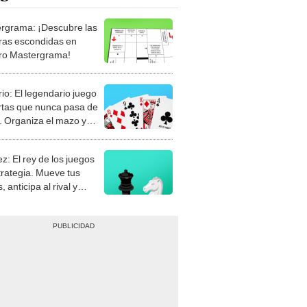
rgrama: ¡Descubre las
ras escondidas en
ro Mastergrama!
rio: El legendario juego
rtas que nunca pasa de
 Organiza el mazo y
stra tu habilidad.
z: El rey de los juegos
trategia. Mueve tus
, anticipa al rival y
gue el jaque mate.