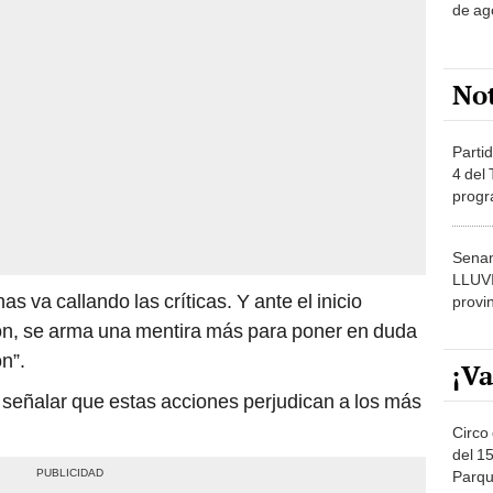
No
Partid
4 del
progr
dónde
Senam
LLUV
s va callando las críticas. Y ante el inicio
provi
ón, se arma una mentira más para poner en duda
n”.
¡Va
l señalar que estas acciones perjudican a los más
Circo 
del 15
Parqu
Migue