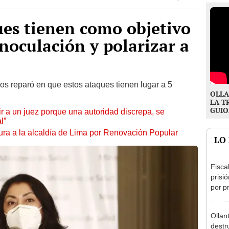
es tienen como objetivo
inoculación y polarizar a
os reparó en que estos ataques tienen lugar a 5
OLLA
LA T
GUIO
tuir a un juez porque una autoridad discrepa, se
l”
ura a la alcaldía de Lima por Renovación Popular
LO
Fisca
prisi
por p
incom
ideol
Ollan
destr
podía