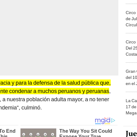
Circo
de Jul
Círcul
Circo
Del 2
Costa
Gran 
del 10
cia y para la defensa de la salud pública que,
en el
ntente condenar a muchos peruanos y peruanas
,
, a nuestra población adulta mayor, a no tener
La Ca
17 de 
ndemia”, culminó.
Mega 
Ju