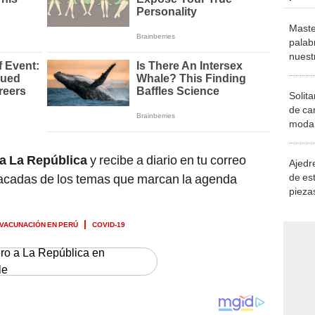
Maste
palab
nuest
Solita
de ca
moda.
demue
ca La República
y recibe a diario en tu correo
Ajedre
de es
stacadas de los temas que marcan la agenda
piezas
consi
VACUNACIÓN EN PERÚ
COVID-19
ero a La República en
le