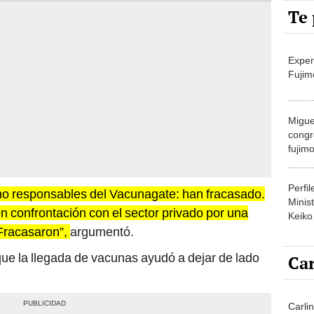
Te 
Exper
Fujim
Migue
congr
fujimo
prime
Perfi
mo responsables del Vacunagate: han fracasado.
Minist
 confrontación con el sector privado por una
Keiko
Fracasaron”,
argumentó.
e la llegada de vacunas ayudó a dejar de lado
Car
Carli
de ag