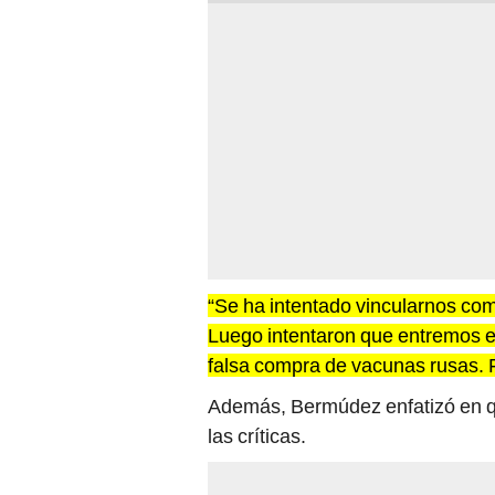
“Se ha intentado vincularnos co
Luego intentaron que entremos en
falsa compra de vacunas rusas. 
Además, Bermúdez enfatizó en qu
las críticas.