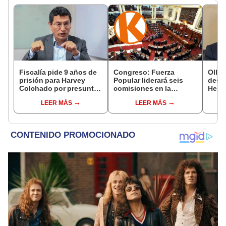
Fiscalía pide 9 años de
Congreso: Fuerza
Ollan
prisión para Harvey
Popular liderará seis
destr
Colchado por presunta
comisiones en la
Hered
negociación
Cámara de Diputados
el 20
LEER MÁS
LEER MÁS
incompatible y falsedad
ideológica