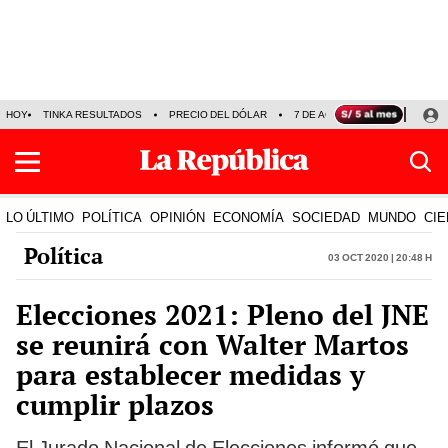
HOY
TINKA RESULTADOS
PRECIO DEL DÓLAR
7 DE AGOSTO
OLLANTA H
LO ÚLTIMO
POLÍTICA
OPINIÓN
ECONOMÍA
SOCIEDAD
MUNDO
CIE
Política
03 Oct 2020 | 20:48 h
Elecciones 2021: Pleno del JNE
se reunirá con Walter Martos
para establecer medidas y
cumplir plazos