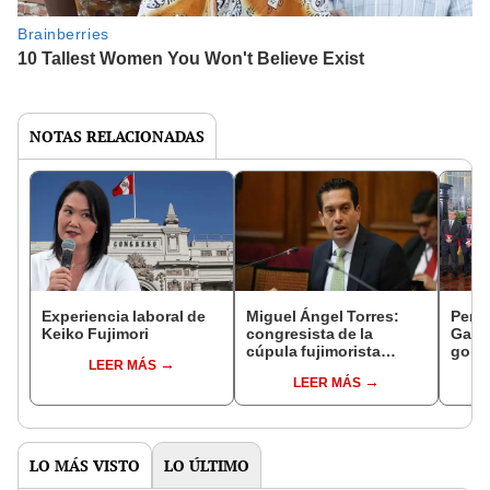
NOTAS RELACIONADAS
Experiencia laboral de
Miguel Ángel Torres:
Perfi
Keiko Fujimori
congresista de la
Gabin
cúpula fujimorista
gobi
LEER MÁS
controlará el primer año
Fujim
LEER MÁS
del Senado
LO MÁS VISTO
LO ÚLTIMO