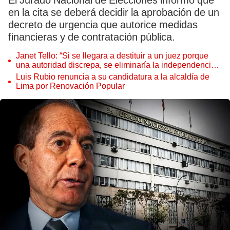
El Jurado Nacional de Elecciones informó que
en la cita se deberá decidir la aprobación de un
decreto de urgencia que autorice medidas
financieras y de contratación pública.
Janet Tello: “Si se llegara a destituir a un juez porque
una autoridad discrepa, se eliminaría la independencia
judicial”
Luis Rubio renuncia a su candidatura a la alcaldía de
Lima por Renovación Popular