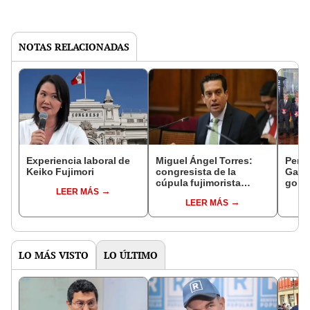
NOTAS RELACIONADAS
Experiencia laboral de
Miguel Ángel Torres:
Perfi
Keiko Fujimori
congresista de la
Gabin
cúpula fujimorista
gobi
LEER MÁS
controlará el primer año
Fujim
LEER MÁS
del Senado
LO MÁS VISTO
LO ÚLTIMO