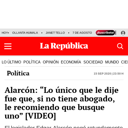
HOY
OLLANTA HUMALA
JANET TELLO
7 DE AGOSTO
TINKA RESULTADOS
LO ÚLTIMO
POLÍTICA
OPINIÓN
ECONOMÍA
SOCIEDAD
MUNDO
CIE
Política
15 Sep 2020 | 23:50 h
Alarcón: “Lo único que le dije
fue que, si no tiene abogado,
le recomiendo que busque
uno” [VIDEO]