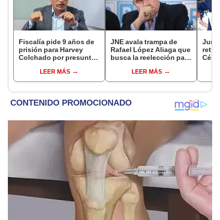
Fiscalía pide 9 años de
JNE avala trampa de
Junto
prisión para Harvey
Rafael López Aliaga que
retro
Colchado por presunta
busca la reelección para
César
negociación
la Municipalidad de
será 
LEER MÁS
LEER MÁS
incompatible y falsedad
Lima
Comis
ideológica