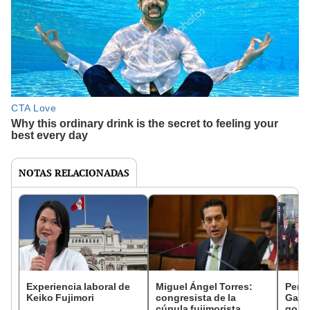
NOTAS RELACIONADAS
Experiencia laboral de
Miguel Ángel Torres:
Perfi
Keiko Fujimori
congresista de la
Gabin
cúpula fujimorista
gobi