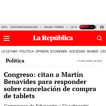
HOY
CASO MOCHASUELDOS
MIGUEL TORRES
LEY PULPÍN
PRECIO DEL
LO ÚLTIMO
POLÍTICA
OPINIÓN
ECONOMÍA
SOCIEDAD
MUNDO
CIE
Política
17 Ago 2020 | 16:28 h
Congreso: citan a Martín
Benavides para responder
sobre cancelación de compra
de tablets