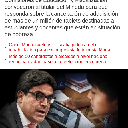
Comisiones de Educación y Fiscalización
convocaron al titular del Minedu para que
responda sobre la cancelación de adquisición
de más de un millón de tablets destinadas a
estudiantes y docentes que están en situación
de pobreza.
Caso 'Mochasueldos': Fiscalía pide cárcel e
inhabilitación para excongresista fujimorista María
Cordero Jon Tay
Más de 50 candidatos a alcaldes a nivel nacional
renuncian y dan paso a la reelección encubierta