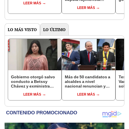
LEER MÁS
controlará el primer año
Fujim
LEER MÁS
del Senado
LO MÁS VISTO
LO ÚLTIMO
Gobierno otorgó salvo
Más de 50 candidatos a
Testi
conducto a Betssy
alcaldes a nivel
Varil
Chávez y exministra
nacional renuncian y
sobo
viajó a México en la
dan paso a la reelección
Orell
LEER MÁS
LEER MÁS
madrugada
encubierta