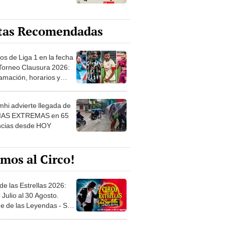
tas Recomendadas
os de Liga 1 en la fecha
 Torneo Clausura 2026:
amación, horarios y
 ver
hi advierte llegada de
IAS EXTREMAS en 65
ncias desde HOY
mos al Circo!
de las Estrellas 2026:
 Julio al 30 Agosto.
e de las Leyendas - San
l