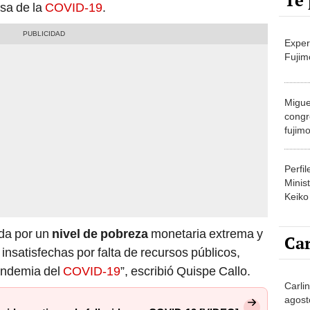
Te 
sa de la
COVID-19
.
Exper
Fujim
Migue
congr
fujimo
prime
Perfi
Minist
Keiko
da por un
nivel de pobreza
monetaria extrema y
Car
nsatisfechas por falta de recursos públicos,
andemia del
COVID-19
”, escribió Quispe Callo.
Carlin
agost