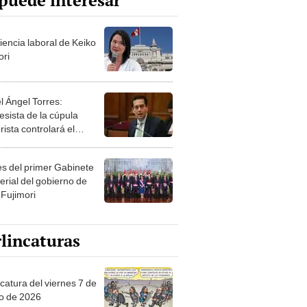
puede interesar
iencia laboral de Keiko
ori
l Ángel Torres:
esista de la cúpula
rista controlará el
r año del Senado
les del primer Gabinete
erial del gobierno de
 Fujimori
lincaturas
catura del viernes 7 de
o de 2026