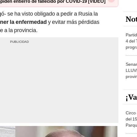
iden entierro de fallecido por COVID-19 [VIDEO]
ó- se ha visto obligado a pedir a Rusia la
No
ner la enfermedad
y evitar más pérdidas
a la provincia.
Partid
4 del
progr
dónde
Senam
LLUV
provi
¡Va
Circo 
del 15
Parqu
Migue