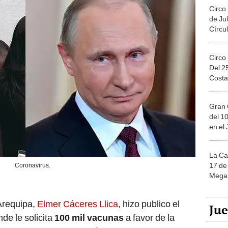
Circo
de Jul
Círcul
Circo
Del 2
Costa
Gran 
del 10
en el
La Ca
17 de 
Coronavirus.
Mega 
Arequipa,
Elmer Cáceres Llica
, hizo publico el
Ju
nde le solicita
100 mil vacunas
a favor de la