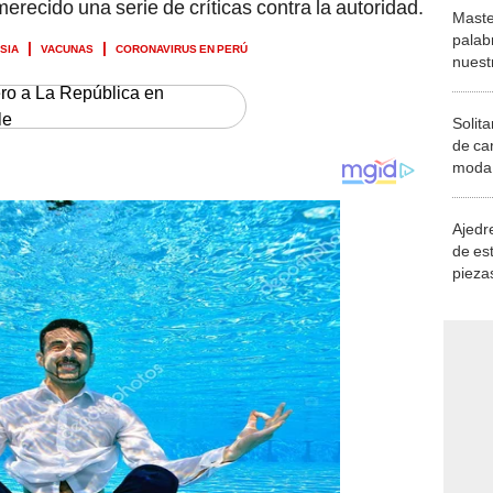
merecido una serie de críticas contra la autoridad.
Maste
palab
SIA
VACUNAS
CORONAVIRUS EN PERÚ
nuest
ero a La República en
le
Solita
de ca
moda.
demue
Ajedre
de es
piezas
consi