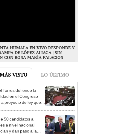
NTA HUMALA EN VIVO RESPONDE Y
RAMPA DE LÓPEZ ALIAGA | SIN
N CON ROSA MARÍA PALACIOS
 MÁS VISTO
LO ÚLTIMO
l Torres defiende la
alidad en el Congreso
1
e a proyecto de ley que
ea la presencialidad
e 50 candidatos a
des a nivel nacional
2
cian y dan paso a la