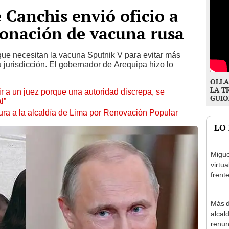
 Canchis envió oficio a
donación de vacuna rusa
ue necesitan la vacuna Sputnik V para evitar más
urisdicción. El gobernador de Arequipa hizo lo
OLLA
LA T
tuir a un juez porque una autoridad discrepa, se
GUIO
l”
ura a la alcaldía de Lima por Renovación Popular
LO
Migue
virtu
frent
plant
Más d
alcal
renun