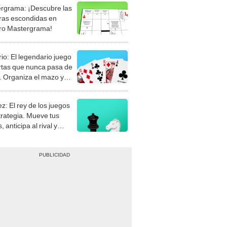
rgrama: ¡Descubre las
ras escondidas en
ro Mastergrama!
rio: El legendario juego
rtas que nunca pasa de
 Organiza el mazo y
stra tu habilidad.
z: El rey de los juegos
trategia. Mueve tus
, anticipa al rival y
gue el jaque mate.