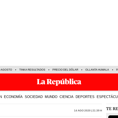
E AGOSTO
TINKA RESULTADOS
PRECIO DEL DÓLAR
OLLANTA HUMALA
P
N
ECONOMÍA
SOCIEDAD
MUNDO
CIENCIA
DEPORTES
ESPECTÁCU
TE R
14 Ago 2020 | 21:39 h