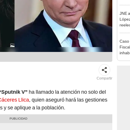
reele
JNE a
López
reele
Munic
Caso 
Fiscal
inhabi
excon
María
Compartir
“Sputnik V”
ha llamado la atención no solo del
áceres Llica
, quien aseguró hará las gestiones
s y se aplique a la población.