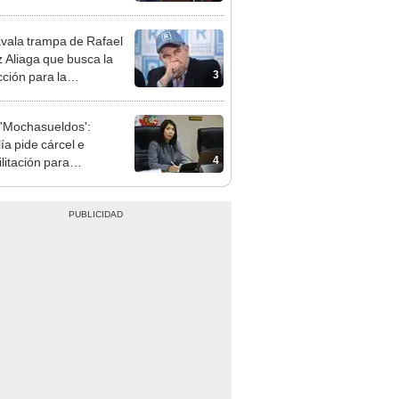
cción encubierta
vala trampa de Rafael
 Aliaga que busca la
3
cción para la
ipalidad de Lima
'Mochasueldos':
ía pide cárcel e
4
litación para
gresista fujimorista
 Cordero Jon Tay