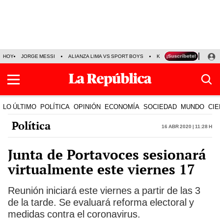
HOY
JORGE MESSI
ALIANZA LIMA VS SPORT BOYS
KENJI FUJIMORI
PRE
LO ÚLTIMO
POLÍTICA
OPINIÓN
ECONOMÍA
SOCIEDAD
MUNDO
CIE
Política
16 Abr 2020 | 11:28 h
Junta de Portavoces sesionará
virtualmente este viernes 17
Reunión iniciará este viernes a partir de las 3
de la tarde. Se evaluará reforma electoral y
medidas contra el coronavirus.