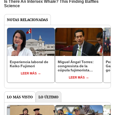
NOTAS RELACIONADAS
Experiencia laboral de
Miguel Ángel Torres:
Perfi
Keiko Fujimori
congresista de la
Gabin
cúpula fujimorista
gobi
LEER MÁS
controlará el primer año
Fujim
LEER MÁS
del Senado
LO MÁS VISTO
LO ÚLTIMO