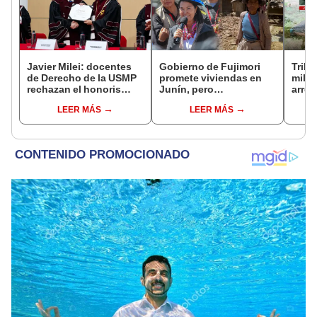
Javier Milei: docentes
Gobierno de Fujimori
Tribu
de Derecho de la USMP
promete viviendas en
milit
rechazan el honoris
Junín, pero
arrep
causa otorgado al
damnificados del sismo
de ci
LEER MÁS
LEER MÁS
presidente de Argentina
se quejan por la lentitud