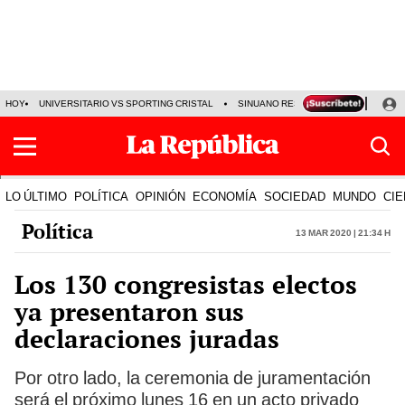
HOY
UNIVERSITARIO VS SPORTING CRISTAL
SINUANO RESULTADOS HOY
CA
LO ÚLTIMO
POLÍTICA
OPINIÓN
ECONOMÍA
SOCIEDAD
MUNDO
CIE
Política
13 Mar 2020 | 21:34 h
Los 130 congresistas electos
ya presentaron sus
declaraciones juradas
Por otro lado, la ceremonia de juramentación
será el próximo lunes 16 en un acto privado