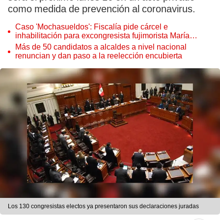
como medida de prevención al coronavirus.
Caso 'Mochasueldos': Fiscalía pide cárcel e
inhabilitación para excongresista fujimorista María
Cordero Jon Tay
Más de 50 candidatos a alcaldes a nivel nacional
renuncian y dan paso a la reelección encubierta
Los 130 congresistas electos ya presentaron sus declaraciones juradas