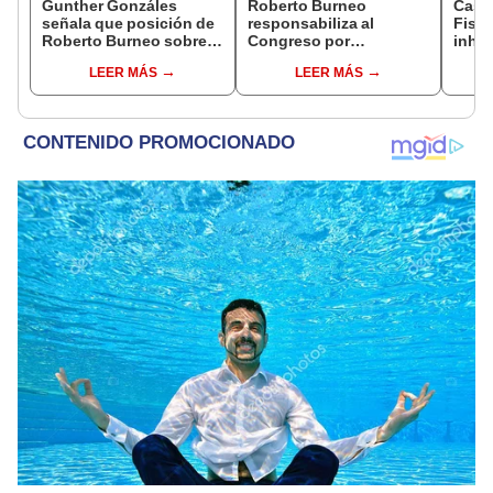
Gunther Gonzáles
Roberto Burneo
Caso
señala que posición de
responsabiliza al
Fisca
Roberto Burneo sobre
Congreso por
inhab
reelección de López
reelección encubierta
exco
LEER MÁS
LEER MÁS
Aliaga no representan al
de alcaldes
fujim
JNE
Cord