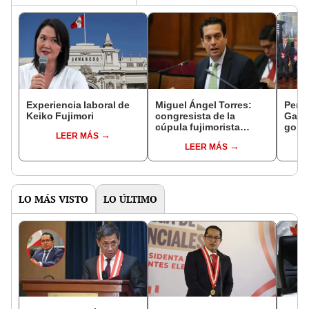
Experiencia laboral de
Miguel Ángel Torres:
Perfi
Keiko Fujimori
congresista de la
Gabin
cúpula fujimorista
gobi
LEER MÁS
controlará el primer año
Fujim
LEER MÁS
del Senado
LO MÁS VISTO
LO ÚLTIMO