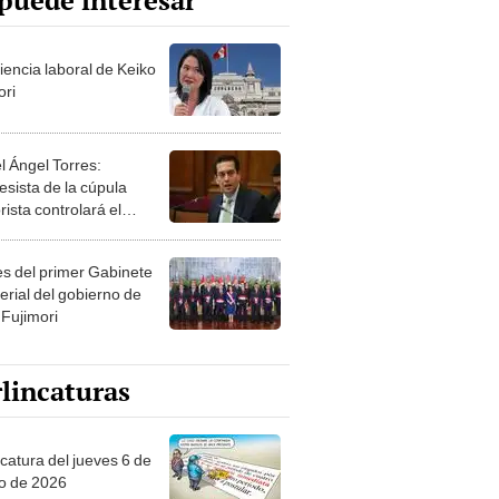
puede interesar
iencia laboral de Keiko
ori
l Ángel Torres:
esista de la cúpula
rista controlará el
r año del Senado
les del primer Gabinete
erial del gobierno de
 Fujimori
lincaturas
ncatura del jueves 6 de
o de 2026