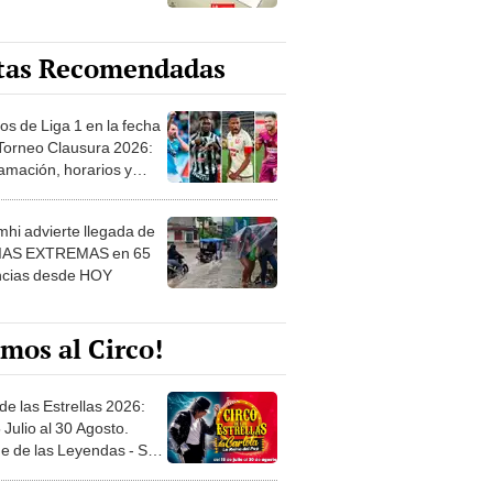
tas Recomendadas
os de Liga 1 en la fecha
 Torneo Clausura 2026:
amación, horarios y
 ver
hi advierte llegada de
IAS EXTREMAS en 65
ncias desde HOY
mos al Circo!
de las Estrellas 2026:
 Julio al 30 Agosto.
e de las Leyendas - San
l