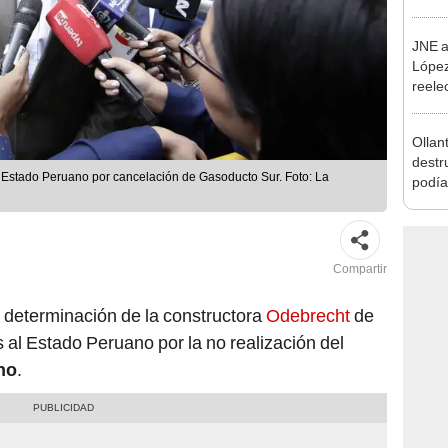
incom
ideol
JNE a
López
reele
Munic
Ollan
destr
 Estado Peruano por cancelación de Gasoducto Sur. Foto: La
podía
2026
Compartir
la determinación de la constructora
Odebrecht
de
al Estado Peruano por la no realización del
no
.