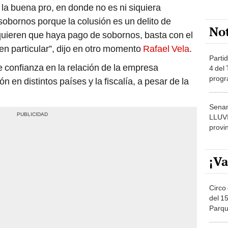
la buena pro, en donde no es ni siquiera
obornos porque la colusión es un delito de
No
uieren que haya pago de sobornos, basta con el
 en particular”, dijo en otro momento
Rafael Vela
.
Partid
 confianza en la relación de la empresa
4 del
progr
 en distintos países y la fiscalía, a pesar de la
dónde
Senam
LLUV
provi
¡Va
Circo 
del 15
Parqu
Migue