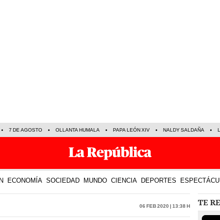
7 DE AGOSTO
OLLANTA HUMALA
PAPA LEÓN XIV
NALDY SALDAÑA
N
ECONOMÍA
SOCIEDAD
MUNDO
CIENCIA
DEPORTES
ESPECTÁCU
TE R
06 Feb 2020 | 13:38 h