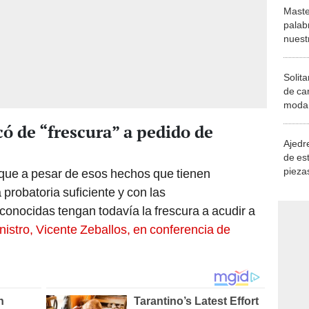
Maste
palab
nuest
Solita
de ca
moda.
demue
có de “frescura” a pedido de
Ajedre
de es
piezas
 que a pesar de esos hechos que tienen
consi
probatoria suficiente y con las
onocidas tengan todavía la frescura a acudir a
nistro, Vicente Zeballos, en conferencia de