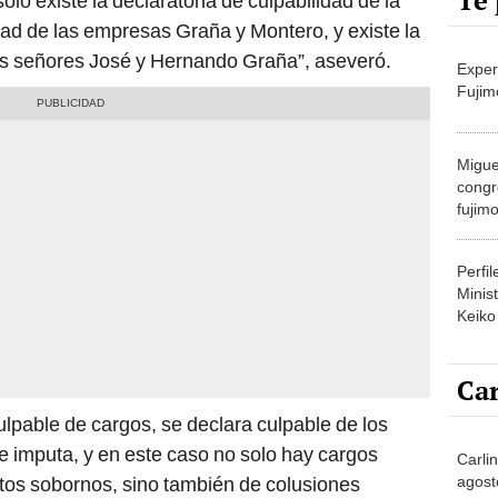
Te 
solo existe la declaratoria de culpabilidad de la
dad de las empresas Graña y Montero, y existe la
los señores José y Hernando Graña”, aseveró.
Exper
Fujim
Migue
congr
fujimo
prime
Perfi
Minist
Keiko
Car
ulpable de cargos, se declara culpable de los
le imputa, y en este caso no solo hay cargos
Carli
agost
tos sobornos, sino también de colusiones