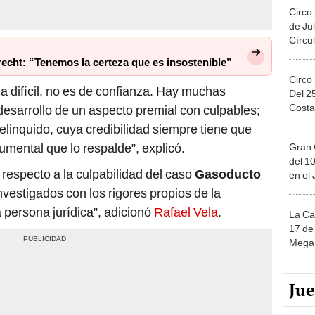
Circo
de Jul
Círcul
cht: “Tenemos la certeza que es insostenible”
Circo
a difícil, no es de confianza. Hay muchas
Del 2
Costa
desarrollo de un aspecto premial con culpables;
elinquido, cuya credibilidad siempre tiene que
mental que lo respalde”, explicó.
Gran 
del 10
 respecto a la culpabilidad del caso
Gasoducto
en el
nvestigados con los rigores propios de la
 persona jurídica”, adicionó
Rafael Vela
.
La Ca
17 de 
Mega 
Ju