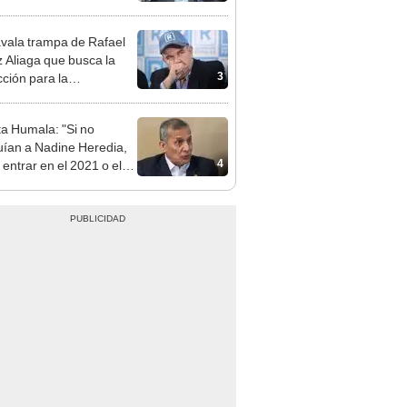
patible y falsedad
ógica
vala trampa de Rafael
 Aliaga que busca la
3
cción para la
ipalidad de Lima
ta Humala: "Si no
uían a Nadine Heredia,
4
 entrar en el 2021 o el
"