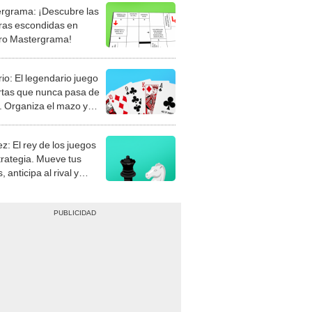
rgrama: ¡Descubre las
ras escondidas en
ro Mastergrama!
rio: El legendario juego
rtas que nunca pasa de
 Organiza el mazo y
stra tu habilidad.
z: El rey de los juegos
trategia. Mueve tus
, anticipa al rival y
gue el jaque mate.