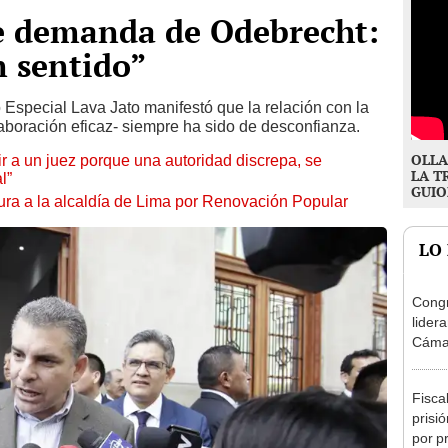
re demanda de Odebrecht:
 sentido”
 Especial Lava Jato manifestó que la relación con la
laboración eficaz- siempre ha sido de desconfianza.
OLLA
tuir a un juez porque una autoridad discrepa, se
LA T
l”
GUIO
ura a la alcaldía de Lima por Renovación Popular
LO
Congr
lider
Cáma
Fisca
prisi
por p