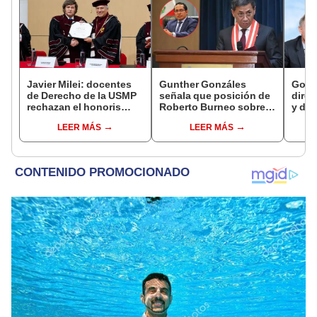
Javier Milei: docentes
Gunther Gonzáles
Gobi
de Derecho de la USMP
señala que posición de
direc
rechazan el honoris
Roberto Burneo sobre
y des
causa otorgado al
reelección de López
como 
LEER MÁS
LEER MÁS
presidente de Argentina
Aliaga no representan al
empre
JNE