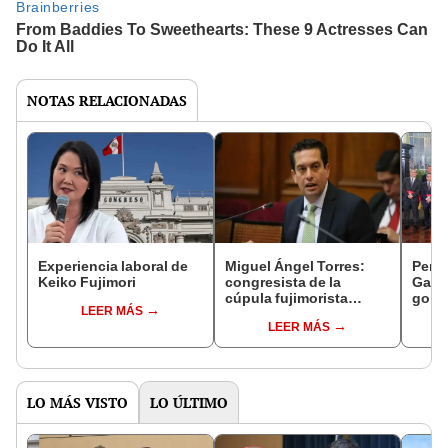
NOTAS RELACIONADAS
Experiencia laboral de
Miguel Ángel Torres:
Perfi
Keiko Fujimori
congresista de la
Gabin
cúpula fujimorista
gobi
LEER MÁS
controlará el primer año
Fujim
LEER MÁS
del Senado
LO MÁS VISTO
LO ÚLTIMO