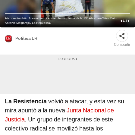
Ataques también fueron contra el miembro suplente de la JNJ Abraham Siles. Foto:
1
/
3
Antonio Melgarejo / La República.
Política LR
Compartir
La Resistencia
volvió a atacar, y esta vez su
mira apuntó a la nueva
Junta Nacional de
Justicia
. Un grupo de integrantes de este
colectivo radical se movilizó hasta los