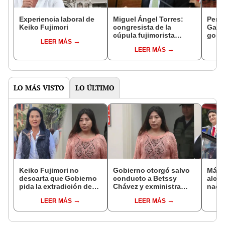
Experiencia laboral de
Miguel Ángel Torres:
Perfi
Keiko Fujimori
congresista de la
Gabin
cúpula fujimorista
gobi
LEER MÁS
controlará el primer año
Fujim
LEER MÁS
del Senado
LO MÁS VISTO
LO ÚLTIMO
Keiko Fujimori no
Gobierno otorgó salvo
Más d
descarta que Gobierno
conducto a Betssy
alcal
pida la extradición de
Chávez y exministra
nacio
Betssy Chávez: "Está
viajó a México en la
dan p
LEER MÁS
LEER MÁS
dentro de nuestras
madrugada
encu
facultades"