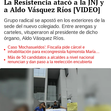
La Resistencia atacó a la JNJ y
a Aldo Vásquez Ríos [VIDEO]
Grupo radical se apostó en los exteriores de la
sede del nuevo colegiado. Entre arengas y
carteles, vituperaron al presidente de dicho
órgano, Aldo Vásquez Ríos.
Caso 'Mochasueldos': Fiscalía pide cárcel e
inhabilitación para excongresista fujimorista María
Cordero Jon Tay
Más de 50 candidatos a alcaldes a nivel nacional
renuncian y dan paso a la reelección encubierta