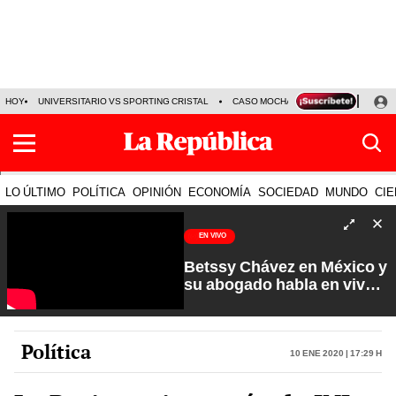
HOY
UNIVERSITARIO VS SPORTING CRISTAL
CASO MOCHASUELDOS
MIGUEL
LO ÚLTIMO
POLÍTICA
OPINIÓN
ECONOMÍA
SOCIEDAD
MUNDO
CIE
EN VIVO
Betssy Chávez en México y
su abogado habla en vivo |
Que No Se Te Olvide con
Carlos Cornejo
Política
10 Ene 2020 | 17:29 h