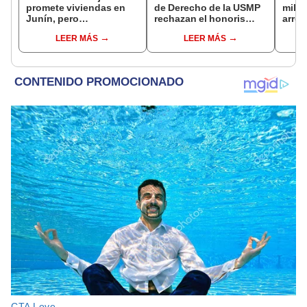
promete viviendas en
de Derecho de la USMP
milit
Junín, pero
rechazan el honoris
arrep
damnificados del sismo
causa otorgado al
de ci
LEER MÁS
LEER MÁS
se quejan por la lentitud
presidente de Argentina