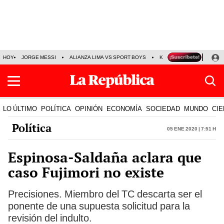
HOY
JORGE MESSI
ALIANZA LIMA VS SPORT BOYS
KENJI FUJIMORI
PRE
LO ÚLTIMO
POLÍTICA
OPINIÓN
ECONOMÍA
SOCIEDAD
MUNDO
CIE
Política
05 Ene 2020 | 7:51 h
Espinosa-Saldaña aclara que
caso Fujimori no existe
Precisiones. Miembro del TC descarta ser el
ponente de una supuesta solicitud para la
revisión del indulto.