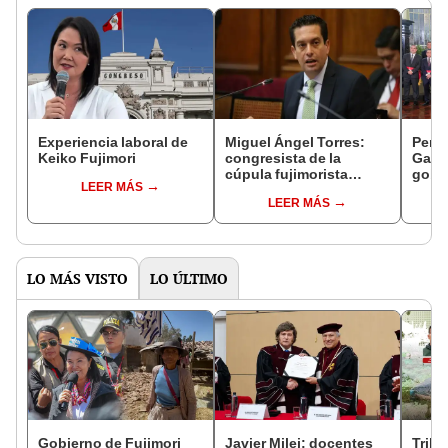
Experiencia laboral de
Miguel Ángel Torres:
Perfi
Keiko Fujimori
congresista de la
Gabin
cúpula fujimorista
gobi
LEER MÁS
controlará el primer año
Fujim
LEER MÁS
del Senado
LO MÁS VISTO
LO ÚLTIMO
Gobierno de Fujimori
Javier Milei: docentes
Tribu